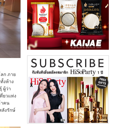
มโลก ภาย
ทั้งห้าง
ผู้ว่า
ี่ยวแห่ง
ค้าคน
ังรักษ์