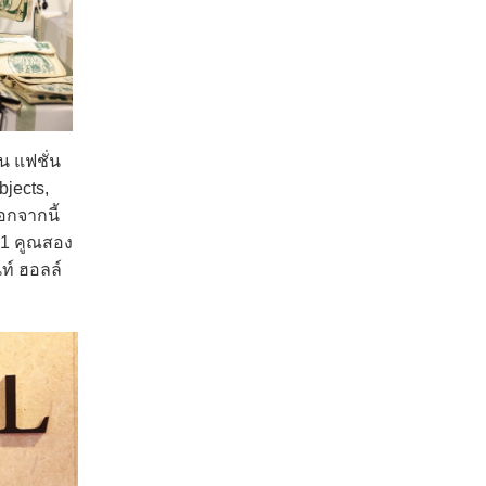
น แฟชั่น
jects,
กจากนี้
he1 คูณสอง
นท์ ฮอลล์