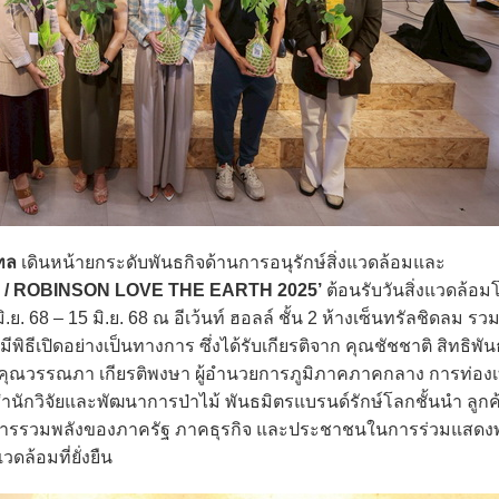
เทล
เดินหน้ายกระดับพันธกิจด้านการอนุรักษ์สิ่งแวดล้อมและ
 / ROBINSON LOVE THE EARTH 2025’
ต้อนรับวันสิ่งแวดล้อ
2 มิ.ย. 68 – 15 มิ.ย. 68 ณ อีเว้นท์ ฮอลล์ ชั้น 2 ห้างเซ็นทรัลชิดลม รวม
ธีเปิดอย่างเป็นทางการ ซึ่งได้รับเกียรติจาก คุณชัชชาติ สิทธิพันธุ์ 
ุณวรรณภา เกียรติพงษา ผู้อำนวยการภูมิภาคภาคกลาง การท่องเท
ำนักวิจัยและพัฒนาการป่าไม้ พันธมิตรแบรนด์รักษ์โลกชั้นนำ ลูก
งการรวมพลังของภาครัฐ ภาคธุรกิจ และประชาชนในการร่วมแสดงพล
ดล้อมที่ยั่งยืน