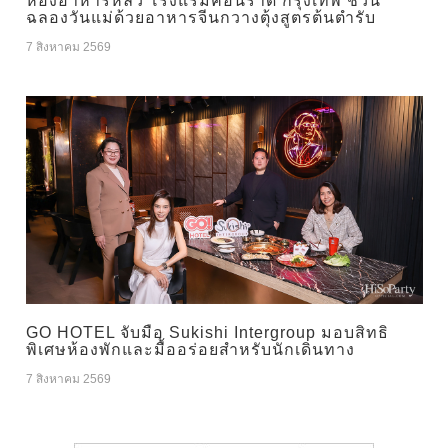
ห้องอาหารหลิว โรงแรมคอนราด กรุงเทพ ชวน
ฉลองวันแม่ด้วยอาหารจีนกวางตุ้งสูตรต้นตำรับ
7 สิงหาคม 2569
GO HOTEL จับมือ Sukishi Intergroup มอบสิทธิ
พิเศษห้องพักและมื้ออร่อยสำหรับนักเดินทาง
7 สิงหาคม 2569