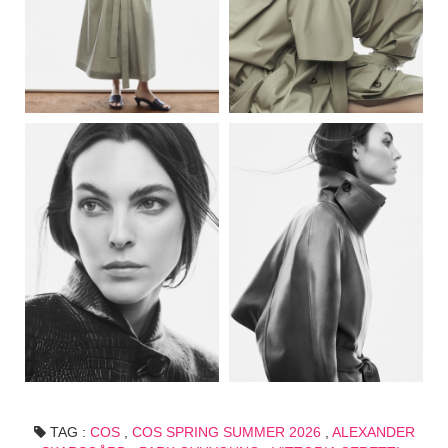
TAG :
COS
,
COS SPRING SUMMER 2026
,
ALEXANDER