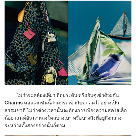
ไม่ว่าจะคล้องเดี่ยว ติดประดับ หรือจับคู่เข้าด้วยกัน
Charms
คอลเลกชันนี้สามารถเข้ากับทุกลุคได้อย่างเป็น
ธรรมชาติ ไม่ว่าช่วงเวลานั้นจะต้องการเพียงความสดใสเล็ก
น้อย เสน่ห์อันน่าหลงใหลบางเบา หรือบางสิ่งที่อยู่กึ่งกลาง
ระหว่างทั้งสองอย่างนั้นก็ตาม