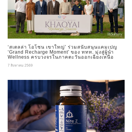
‘สเตลล่า โอโซน เขาใหญ่’ ร่วมสนับสนุนแคมเปญ
‘Grand Recharge Moment’ ของ ททท. มุ่งสู่ผู้นำ
Wellness ครบวงจรในภาคตะวันออกเฉียงเหนือ
7 สิงหาคม 2569