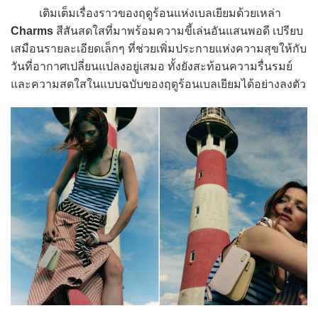
เติมเต็มเรื่องราวของฤดูร้อนแห่งเบลเยียมด้วยเหล่า
Charms
สีสันสดใสที่มาพร้อมความขี้เล่นอันแสนพอดี เปรียบ
เสมือนรายละเอียดเล็กๆ ที่ช่วยเพิ่มประกายแห่งความสุขให้กับ
วันที่อากาศเปลี่ยนแปลงอยู่เสมอ ทั้งยังสะท้อนความรื่นรมย์
และความสดใสในแบบฉบับของฤดูร้อนเบลเยียมได้อย่างลงตัว