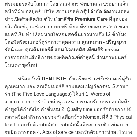
พรีเมียมระดับโลก นำโดย คุณศิวกร พิทยานุกุล ประธานเจ้า
หน้าที่ฝ่ายกลยุทธ์ บริษัท สยามเฮลท์ กรุ๊ป จำกัด จัดงานแถลง
ข่าวเปิดตัวผลิตภัณฑ์ใหม่
ยาสีฟัน Premium Care
ที่สุดของ
ผลิตภัณฑ์ดูแลช่องปากแบบพรีเมียม ที่ช่วยลดการสะสมของ
แบคทีเรีย ทำให้ลมหายใจหอมสดชื่นยาวนานถึง 12 ชั่วโมง
โดยมีพรีเซนเตอร์คู่รักดาราสุดหวาน
คุณหมาก - ปริญ สุภา
รัตน์
และ
คุณคิมเบอร์ลี่ แอน โวลเทมัส เทียมศิริ
มาร่วม
ถ่ายทอดประสิทธิภาพของผลิตภัณฑ์ล่าสุดนี้ ผ่านภาพยนตร์
โฆษณาชุดใหม่
พร้อมกันนี้
DENTISTE'
ยังเตรียมชวนพรีเซนเตอร์คู่รัก
คุณหมาก และ คุณคิมเบอร์ลี่ ร่วมแคมเปญกิจกรรม 5 ภาษา
รัก (The Five Love Languages) ได้แก่ 1. Words of
affirmation บอกรักด้วยคำพูด เช่น การบอกรัก การบอกคิดถึง
คำพูดให้กำลังใจ คำชื่นชม 2. Quality time บอกรักด้วยการใช้
เวลาหรือทำกิจกรรมร่วมกันเพื่อสร้าง Moment ที่ดี 3.Physical
touch บอกรักด้วยสัมผัส การสัมผัสนั้นมีหลายระดับ เช่น การ
จับมือ การกอด 4. Acts of service บอกรักด้วยการทำอะไรบาง