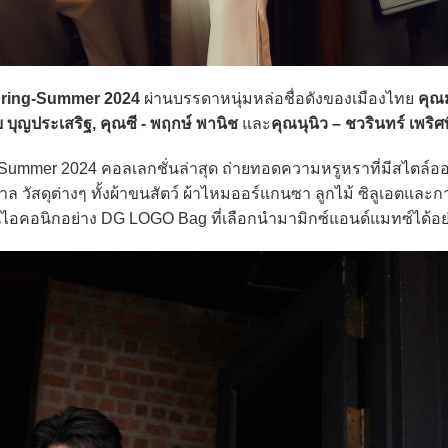
pring-Summer 2024
ผ่านบรรดาหนุ่มหล่อชื่อดังของเมืองไทย
คุณม
ัย บุญประเสริฐ, คุณซี - พฤกษ์ พานิช
และ
คุณนุนิว – ชวรินทร์ เพริศพ
ummer 2024 คอลเลกชั่นล่าสุด ถ่ายทอดความหรูหราที่มีสไตล์อ
วัสดุต่างๆ ทั้งผ้าขนสัตว์ ผ้าไหมออร์แกนซา ลูกไม้ ซิลูเอตและการ
ุ่นไอคอนิกอย่าง DG LOGO Bag ที่เลือกนำมามิกซ์แอนด์แมทซ์ได้อย