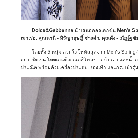
Dolce&Gabbanna
นำเสนอคอลเลกชั่น
Men’s S
เมาเร่อ, คุณนานิ - หิรัญกฤษฎิ์ ช่างคำ, คุณดัง - ณัฎฐ์ฐช
โดยทั้ง 5 หนุ่ม สวมใส่โททัลลุคจาก Men’s Spring-S
อย่างชัดเจน โดดเด่นด้วยเฉดสีโทนขาว ดำ เทา และน้ำตาล 
ประณีต พร้อมด้วยเครื่องประดับ, รองเท้า และกระเป๋าร