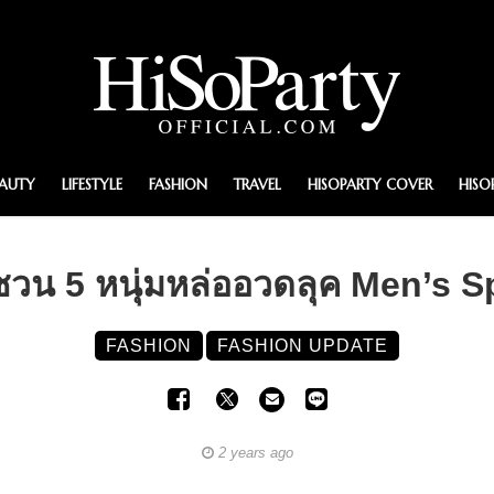
EAUTY
LIFESTYLE
FASHION
TRAVEL
HISOPARTY COVER
HISO
น 5 หนุ่มหล่ออวดลุค Men’s 
FASHION
FASHION UPDATE
2 years ago