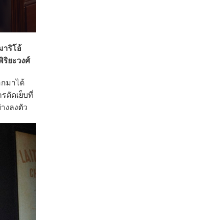
าริโอ้
ิริยะวงศ์
อกมาได้
ตัดเย็บที่
่างลงตัว