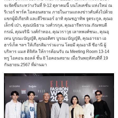
จะจัดขึ้นระหว่างวันที่ 9-12 ตุลาคมนี้ บนโลเคชั่น แห่งใหม่ ณ
ริเวอร์ พาร์ค ไอคอนสยาม ภายในงานแถลงข่าวคับคั่งไปด้วย
แขกผู้มีเกียรติ และดีไซเนอร์ อาทิ คุณชฎาทิพ จูตระกูล, คุณอ
เล็กซ์ เป่า, คุณปณิธาน วงศ์วรกุล, คุณอารีพรรณ ภัณฑบดี
กรณ์, คุณจรินี วงศ์กำทอง, คุณวราวุธ เลาหพงศ์ชนะ, คุณอุ
เทน บูรณะบัญญัติ, คุณอดิศร บูรณะบัญญัติ, คุณอารยา เอ
ฮาร์เก็ต ฯลฯ ให้เกียรติมาร่วมงาน โดยมี คุณอาลี ซีอานี ผู้
บริหาร แมส ดิจิทัล ให้การต้อนรับ ณ Meeting Room 13-14
ทรู ไอคอน ฮอลล์ ชั้น 8 ไอคอนสยาม เมื่อวันพฤหัสบดีที่ 19
กันยายน 2567 ที่ผ่านมา