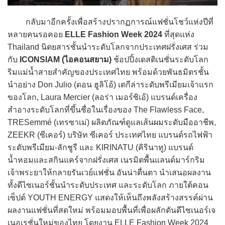
กลับมาอีกครั้งเพื่อสร้างปรากฏการณ์แฟชั่นโชว์แห่งปีที่
หลายคนรอคอย
ELLE Fashion Week 2024
ที่สุดแห่ง
Thailand นิตยสารชั้นนำระดับโลกจากประเทศฝรั่งเศส ร่วม
กับ
ICONSIAM (ไอคอนสยาม)
ช้อปปิ้งเดสติเนชั่นระดับโลก
ริมแม่น้ำสายสำคัญของประเทศไทย พร้อมด้วยพันธมิตรชั้น
นำอย่าง Don Julio (ดอน ฮูลิโอ้) เตกีล่าระดับพรีเมียมเจ้าแรก
ของโลก, Laura Mercier (ลอร่า เมอร์ซิเอ้) แบรนด์เครื่อง
สำอางระดับโลกที่ขึ้นชื่อในเรื่องของ The Flawless Face,
TRESemmé (เทรซาเม่) ผลิตภัณฑ์ดูแลเส้นผมระดับมืออาชีพ,
ZEEKR (ซีเคอร์) บริษัท ซีเคอร์ ประเทศไทย แบรนด์รถไฟฟ้า
ระดับพรีเมียม-ลักชูรี และ KIRINATU (คิรินาทู) แบรนด์
น้ำหอมและสกินแคร์จากฝรั่งเศส เนรมิตพื้นแลนด์มาร์กริม
เจ้าพระยาให้กลายรันเวย์แฟชั่น อันน่าตื่นตา นำเสนอผลงาน
ทั้งดีไซเนอร์ชั้นนำระดับประเทศ และระดับโลก ภายใต้คอน
เซ็ปต์ YOUTH ENERGY แสดงให้เห็นถึงพลังสร้างสรรค์ผ่าน
ผลงานแฟชั่นที่สดใหม่ พร้อมมอบพื้นที่เพื่อผลักดันดีไซเนอร์เจ
เนอเรชั่นใหม่ของไทย โดยงาน ELLE Fashion Week 2024