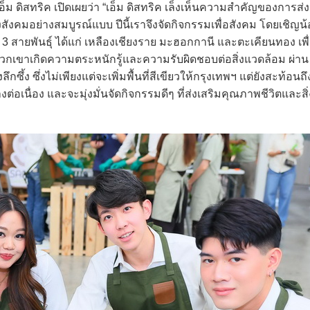
็ม ดิสทริค เปิดเผยว่า “เอ็ม ดิสทริค เล็งเห็นความสำคัญของการส่ง
สังคมอย่างสมบูรณ์แบบ ปีนี้เราจึงจัดกิจกรรมเพื่อสังคม โดยเชิญน
3 สายพันธุ์ ได้แก่ เหลืองเชียงราย มะฮอกกานี และตะเคียนทอง เพื
้พวกเขาเกิดความตระหนักรู้และความรับผิดชอบต่อสิ่งแวดล้อม ผ่าน
ง ซึ่งไม่เพียงแต่จะเพิ่มพื้นที่สีเขียวให้กรุงเทพฯ แต่ยังสะท้อน
่อเนื่อง และจะมุ่งมั่นจัดกิจกรรมดีๆ ที่ส่งเสริมคุณภาพชีวิตและส