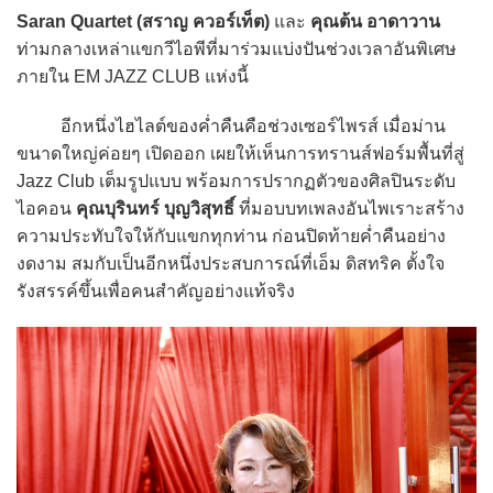
Saran Quartet (สราญ ควอร์เท็ต)
และ
คุณต้น อาดาวาน
ท่ามกลางเหล่าแขกวีไอพีที่มาร่วมแบ่งปันช่วงเวลาอันพิเศษ
ภายใน EM JAZZ CLUB แห่งนี้
อีกหนึ่งไฮไลต์ของค่ำคืนคือช่วงเซอร์ไพรส์ เมื่อม่าน
ขนาดใหญ่ค่อยๆ เปิดออก เผยให้เห็นการทรานส์ฟอร์มพื้นที่สู่
Jazz Club เต็มรูปแบบ พร้อมการปรากฏตัวของศิลปินระดับ
ไอคอน
คุณบุรินทร์ บุญวิสุทธิ์
ที่มอบบทเพลงอันไพเราะสร้าง
ความประทับใจให้กับแขกทุกท่าน ก่อนปิดท้ายค่ำคืนอย่าง
งดงาม สมกับเป็นอีกหนึ่งประสบการณ์ที่เอ็ม ดิสทริค ตั้งใจ
รังสรรค์ขึ้นเพื่อคนสำคัญอย่างแท้จริง