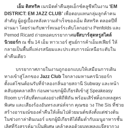
เอ็ม ดิสทริค
เนรมิตค่ำคืนสุดเอ็กซ์คลูซีฟในงาน
‘EM
DISTRICT: EM JAZZ CLUB’
เพื่อตอบแทนกลุ่มลูกค้าคน
สำคัญ ผู้อยู่เบื้องหลังความสำเร็จของเอ็ม ดิสทริค ตลอดปีที่
ผ่านมา โดยร่วมกับพาร์ทเนอร์ระดับโลกอย่าง Penfolds และ
Pernod Ricard ถ่ายทอดบรรยากาศ
แจ๊สบาร์สุดหรูสไตล์
นิวยอร์ก
ณ ชั้น 14 เอ็ม ทาวเวอร์ ศูนย์การค้าเอ็มสเฟียร์ ให้
กลายเป็นพื้นที่แห่งรสนิยมและประสบการณ์เหนือระดับใน
ค่ำคืนเดียว
บรรยากาศภายในงานถูกออกแบบให้เสมือนการเดิน
ทางเข้าสู่โลกของ
Jazz Club
ใจกลางมหานครนิวยอร์ก
ตั้งแต่โซนต้อนรับที่จำลองกลิ่นอายสถานี Subway และหน้า
คลับสุดคลาสสิก ก่อนพาแขกผู้มีเกียรติเข้าสู่ Speakeasy
Room บาร์ลับที่ตกแต่งอย่างพิถีพิถัน พร้อมเสิร์ฟค็อกเทลสูตร
พิเศษ และเสียงร้องอันทรงเสน่ห์จาก คุณซอ วง The Sis ที่ช่วย
สร้างอารมณ์ของค่ำคืนให้เต็มไปด้วยมนต์ขลังตั้งแต่ช่วงต้น
ในช่วงกาล่าดินเนอร์ แขกผู้มีเกียรติได้ดื่มด่ำกับเมนูอาหารชั้น
เลิศที่รังสรรค์มาเป็นพิเศษ เคล้าคลอด้วยบทเพลงแจ๊สจากวง