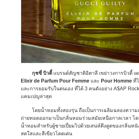
กุชชี่ บิวตี้
แบรนด์สัญชาติอิตาลี เขย่าวงการบิวตี้ 
Elixir de Parfum Pour Femme
และ
Pour Homme
ที่
และการยอมรับในตนเอง ที่ได้ 3 คนดังอย่าง A$AP Rocky
แคมเปญล่าสุด
โดยน้ำหอมทั้งสองรุ่น ถือเป็นการเฉลิมฉลองความเป็
ถ่ายทอดออกมาเป็นกลิ่นหอมร่วมสมัยเหนือกาลเวลา โด
น้ำหอมสำหรับผู้ชายเปี่ยมไปด้วยเสน่ห์ดึงดูดของกลิ่นหนั
สดใสและสีเขียวโดดเด่น