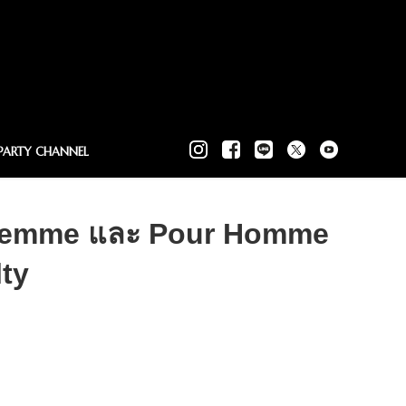
PARTY CHANNEL
r Femme และ Pour Homme
lty