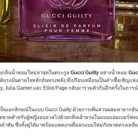
เผยกลิ่นน้ำหอมใหม่ล่าสุดในตระกูล
Gucci Guilty
อย่างน้ำหอม
Gucc
ได้แรงบันดาลใจหลักอันทรงพลัง ที่เปรียบเสมือนเป็นคำเชื้อเชิญแห
, Julia Garner และ Elliot Page กลับมารวมตัวกันอีกครั้งในการ
นเอกลักษณ์ในแบบ Gucci Guilty ด้วยการเพิ่มส่วนผสมหายากอันล
ยขวดสำหรับผู้หญิงอบอวลไปด้วยกลิ่นเย้ายวนในแบบแอมเบอร์ฟลอ
งอำพัน ซึ่งทั้งคู่ได้มาพร้อมแพคเกจที่ออกแบบใหม่กับขวดทรงเหลี่ย