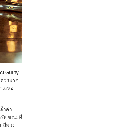
i Guilty
่งความรัก
นำเสนอ
้ำค่า
รัล ขณะที่
มสีม่วง