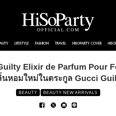
EAUTY
LIFESTYLE
FASHION
TRAVEL
HISOPARTY COVER
HISO
ilty Elixir de Parfum Pou
ิ่นหอมใหม่ในตระกูล Gucci Gui
BEAUTY
BEAUTY NEW ARRIVALS