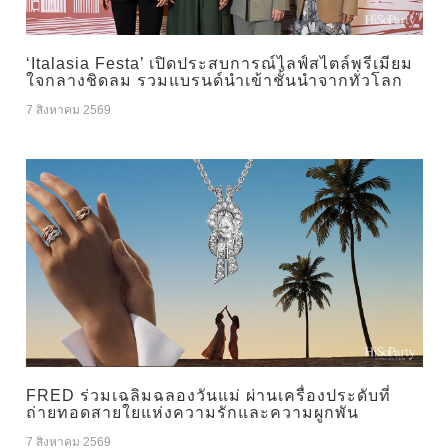
‘Italasia Festa’ เปิดประสบการณ์ไลฟ์สไตล์พรีเมียม
ใจกลางชิดลม รวมแบรนด์นำเข้าชั้นนำจากทั่วโลก
7 สิงหาคม 2569
FRED ร่วมเฉลิมฉลองวันแม่ ผ่านเครื่องประดับที่
ถ่ายทอดสายใยแห่งความรักและความผูกพัน
7 สิงหาคม 2569