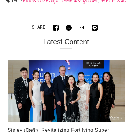
TAG :
สินีนารถ เองตระกูล
,
รัชชต เศรษฐ์วรเดช
,
กชพร เวโรจน์
SHARE
Latest Content
Sisley เปิดตัว ‘Revitalizing Fortifying Super