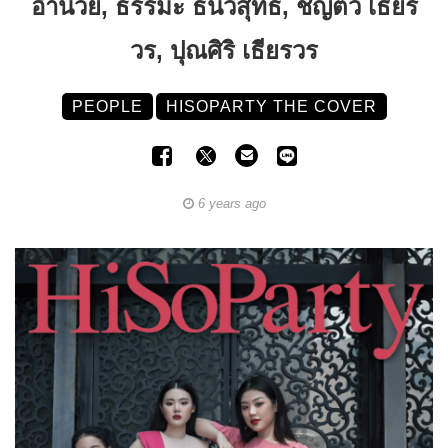
อำนวย, ธรรมะ ธนวิสุทธิ์, ชญตว์ เธียร
วร, ปุณศิริ เธียรวร
PEOPLE
HISOPARTY THE COVER
6 years ago