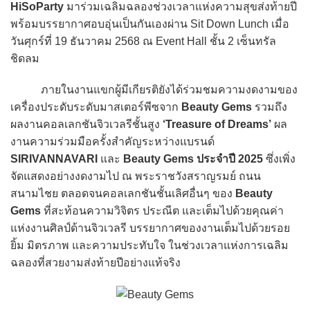
HiSoParty
มาร่วมเฉลิมฉลองช่วงเวลาแห่งความสุขส่งท้ายปี
พร้อมบรรยากาศอบอุ่นเป็นกันเองผ่าน Sit Down Lunch เมื่อ
วันศุกร์ที่ 19 ธันวาคม 2568 ณ Event Hall ชั้น 2 เซ็นทรัล
ชิดลม
ภายในงานแขกผู้มีเกียรติยังได้ร่วมชมความงดงามของ
เครื่องประดับระดับมาสเตอร์พีซจาก
Beauty Gems
รวมถึง
ผลงานคอลเลกชันจิวเวลรีชั้นสูง
‘Treasure of Dreams’
ผล
งานความร่วมมือครั้งสำคัญระหว่างแบรนด์
SIRIVANNAVARI
และ
Beauty Gems
ประจำปี 2025
ซึ่งเพิ่ง
จัดแสดงอย่างงดงามไป ณ พระราชวังสราญรมย์ ถนน
สนามไชย ตลอดจนคอลเลกชันชั้นเลิศอื่นๆ ของ
Beauty
Gems
ที่สะท้อนความวิจิตร ประณีต และเต็มไปด้วยคุณค่า
แห่งงานศิลป์ด้านจิวเวลรี บรรยากาศของงานเต็มไปด้วยรอย
ยิ้ม มิตรภาพ และความประทับใจ ในช่วงเวลาแห่งการเฉลิม
ฉลองที่สวยงามส่งท้ายปีอย่างแท้จริง