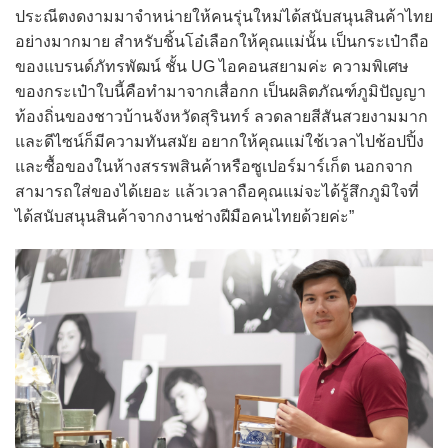
ประณีตงดงามมาจำหน่ายให้คนรุ่นใหม่ได้สนับสนุนสินค้าไทย
อย่างมากมาย สำหรับชิ้นโอ๋เลือกให้คุณแม่นั้น เป็นกระเป๋าถือ
ของแบรนด์ภัทรพัฒน์ ชั้น UG ไอคอนสยามค่ะ ความพิเศษ
ของกระเป๋าใบนี้คือทำมาจากเสื่อกก เป็นผลิตภัณฑ์ภูมิปัญญา
ท้องถิ่นของชาวบ้านจังหวัดสุรินทร์ ลวดลายสีสันสวยงามมาก
และดีไซน์ก็มีความทันสมัย อยากให้คุณแม่ใช้เวลาไปช้อปปิ้ง
และซื้อของในห้างสรรพสินค้าหรือซูเปอร์มาร์เก็ต นอกจาก
สามารถใส่ของได้เยอะ แล้วเวลาถือคุณแม่จะได้รู้สึกภูมิใจที่
ได้สนับสนุนสินค้าจากงานช่างฝีมือคนไทยด้วยค่ะ”