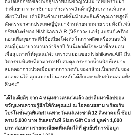
ตั้งใจเลือกซื้อของเพื่อสุขภาพเป็นขวัญวันแม่ “ทิพย์ทราบมา
ว่าที่สยาม ทาคาชิมายะ ห้างสรรพสินค้าญี่ปุ่นขนานแท้แห่ง
เดียวในไทย เค้ามีสินค้าแบรนด์ชั้นนำและสินค้าคุณภาพสูงที่
คัดสรรมาจากประเทศญี่ปุ่นมาจำหน่ายมากมาย รวมทั้งมีแฟล็
กชิพสโตร์ของ Nishikawa AiR (นิชิกาวะ แอร์) แบรนด์เครื่อง
นอนเพื่อสุขภาพที่มีชื่อเสียงโด่งดัง ในการผลิตเครื่องนอนให้
คนญี่ปุ่นมายาวนานกว่าร้อยปี วันนี้เลยตั้งใจจะมาซื้อหมอน
เพื่อสุขภาพให้คุณแม่ค่ะ เพราะหมอนของ Nishikawa AiR มีน
วัตกรรมพิเศษที่สามารถปรับสมดุล กระจายน้ำหนักที่เหมาะ
สมลดอาการปวดเมื่อยจากการกดทับของกล้ามเนื้อกดทับของ
แต่ละคนได้ คุณแม่จะได้นอนหลับได้ลึกและหลับสนิทตลอดทั้ง
คืนค่ะ”
ได้ไอเดียดีๆ จาก 4 หนุ่มสาวคนเก่งแล้ว อย่าลืมมาช้อปของ
ขวัญแทนความรู้สึกให้กับคุณแม่ ณ ไอคอนสยาม พร้อมรับ
โปรโมชั่นสุดพิเศษ!! เฉพาะวันแม่แห่งชาติ 12 สิงหาคมนี้ ช้อป
ครบ 5,000 บาท รับเลยทันที Siam Gift Card มูลค่า 1,000
บาท สอบถามรายละเอียดเพิ่มเติมได้ที่ ศูนย์บริการข้อมูล