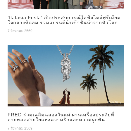
‘Italasia Festa’ เปิดประสบการณ์ไลฟ์สไตล์พรีเมียม
ใจกลางชิดลม รวมแบรนด์นำเข้าชั้นนำจากทั่วโลก
7 สิงหาคม 2569
FRED ร่วมเฉลิมฉลองวันแม่ ผ่านเครื่องประดับที่
ถ่ายทอดสายใยแห่งความรักและความผูกพัน
7 สิงหาคม 2569