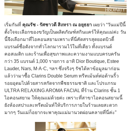
เริ่มกันที่
คุณรัช - รัศชาวดี สิงหรา ณ อยุธยา
เผยว่า “วันแม่ปีนี้
ตั้งใจจะเลือกของขวัญเป็นผลิตภัณฑ์สกินแคร์ให้คุณแม่ค่ะ วัน
นี้จึงเลือกมาที่ไอคอนสยามเพราะที่นี่คัดสรรสุดยอดบิวตี้
แบรนด์ชื่อดังจากทั่วโลกมารวมไว้ในที่เดียว ทั้งแบรนด์
คอสเมติก และร้านเพื่อสุขภาพและความงามแบบครบครัน
กว่า 35 แบรนด์ 1,000 รายการ อาทิ Dior Boutique, Estee
Lauder, Nars, M·A·C, ฯลฯ ซึ่งจริงๆ รัชได้หาข้อมูลมาก่อน
แล้วว่ามาซื้อ Clarins Double Serum ทรีทเม้นท์ต่อต้านริ้ว
รอยอุดมไปด้วยสารสกัดจากพืชธรรมชาติ และโปรแกรม
ULTRA RELAXING AROMA FACIAL ที่ร้าน Clarins ชั้น 1
ไอคอนสยาม ให้คุณแม่ด้วยค่ะ เพราะที่สาขาไอคอนสยามนี้
ยังห้องสปาและทรีตเม้นท์ให้บริการภายในร้านเลยสะดวก
มากๆ วันแม่ก็อยากจะพาคุณแม่มานวดผ่อนคลายที่นี่ค่ะ”