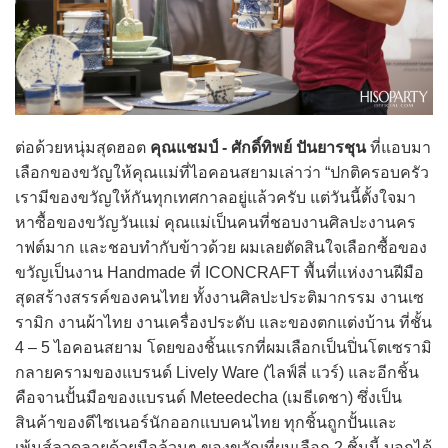
ต่อด้วยหนุ่มสุดฮอต
คุณแชมป์ - ศักดิ์ทิพย์ ปันยารชุน
ที่แอบมา
เลือกของขวัญให้คุณแม่ที่ไอคอนสยามเล่าว่า “ปกติครอบครัว
เรามีของขวัญให้กันทุกเทศกาลอยู่แล้วครับ แต่วันนี้ตั้งใจมา
หาซื้อของขวัญวันแม่ คุณแม่เป็นคนที่ชอบงานศิลปะงานคร
าฟต์มาก และชอบทำกับข้าวด้วย ผมเลยตัดสินใจเลือกซื้อของ
ขวัญเป็นงาน Handmade ที่ ICONCRAFT พื้นที่แห่งงานฝีมือ
สุดสร้างสรรค์ของคนไทย ทั้งงานศิลปะประติมากรรม งานเซ
รามิก งานผ้าไทย งานเครื่องประดับ และของตกแต่งบ้าน ที่ชั้น
4 – 5 ไอคอนสยาม โดยของชิ้นแรกที่ผมเลือกเป็นปิ่นโตเซรามิ
กลายครามของแบรนด์ Lively Ware (ไลฟ์ลี่ แวร์) และอีกชิ้น
คือจานปั้นมือของแบรนด์ Meteedecha (เมธีเดชา) ซึ่งเป็น
สินค้าของดีไซเนอร์นักออกแบบคนไทย ทุกชิ้นถูกปั้นและ
เพ้นส์ลวดลายด้วยมือล้วนๆ ของขวัญที่ผมเลือก 2 ชิ้นนี้ บอกได้