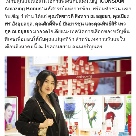
ให้กับคุณแม่เนื่องในโอกาสพิเศษกับแคมเปญ
‘ICONSIAM
Amazing Bonus’
มหัศจรรย์แห่งการช้อป พร้อมชักชวน แขก
รับเชิญ 4 ท่าน ได้แก่
คุณรัศชาวดี สิงหรา ณ อยุธยา, คุณปิยะ
พร อังอุบลกุล, คุณศักดิ์ทิพย์ ปันยารชุน และคุณทิพย์สิริ เทว
กุล ณ อยุธยา
มาอวดไอเดียแนะเทคนิคการเลือกของขวัญชิ้น
พิเศษเพื่อมอบให้กับคุณแม่สุดที่รัก สำหรับเทศกาลวันแม่ใน
เดือนสิงหาคมนี้ ณ ไอคอนสยาม ถนนเจริญนคร