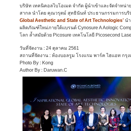
บริษัท เทคนิคอลไบโอเมด จำกัด ผู้นำเข้าและจัดจำห
สากล นำโดย คุณวรุตม์ สุทธินันท์ ประธานกรรมการบริษัท
Global Aesthetic and State of Art Technologies’
นำ
ผลิตภัณฑ์ใหม่ภายใต้แบรนด์ Cynosure A Aologic Comp
โลก ล้ำสมัยด้วย Picosure เทคโนโลยี Picosecond Laser เ
วันที่จัดงาน : 24 ตุลาคม 2561
สถานที่จัดงาน : ห้องบอลรูม โรงแรม พาร์ค ไฮแอท กรุ
Photo By : Kong
Author By : Daruwan.C