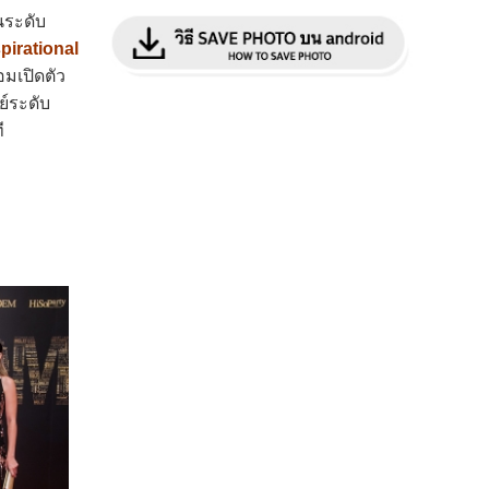
นระดับ
pirational
มเปิดตัว
์ระดับ
ี