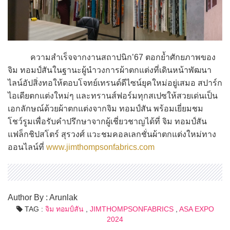
ความสำเร็จจากงานสถาปนิก’67 ตอกย้ำศักยภาพของ
จิม ทอมป์สันในฐานะผู้นำวงการผ้าตกแต่งที่เดินหน้าพัฒนา
ไลน์อัปสิ่งทอให้ตอบโจทย์เทรนด์ดีไซน์ยุคใหม่อยู่เสมอ สปาร์ก
ไอเดียตกแต่งใหม่ๆ และทรานส์ฟอร์มทุกสเปซให้สวยเด่นเป็น
เอกลักษณ์ด้วยผ้าตกแต่งจากจิม ทอมป์สัน พร้อมเยี่ยมชม
โชว์รูมเพื่อรับคำปรึกษาจากผู้เชี่ยวชาญได้ที่ จิม ทอมป์สัน
แฟล็กชิปสโตร์ สุรวงศ์ แวะชมคอลเลกชั่นผ้าตกแต่งใหม่ทาง
ออนไลน์ที่
www.jimthompsonfabrics.com
Author By : Arunlak
TAG :
จิม ทอมป์สัน
,
JIMTHOMPSONFABRICS
,
ASA EXPO
2024