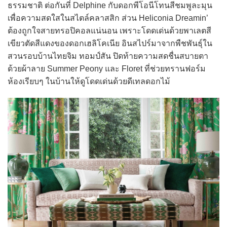
ธรรมชาติ ต่อกันที่ Delphine กับดอกพีโอนีโทนสีชมพูละมุน
เพื่อความสดใสในสไตล์คลาสสิก ส่วน Heliconia Dreamin’
ต้องถูกใจสายทรอปิคอลแน่นอน เพราะโดดเด่นด้วยพาเลตสี
เขียวตัดสีแดงของดอกเฮลิโคเนีย อินสไปร์มาจากพืชพันธุ์ใน
สวนรอบบ้านไทยจิม ทอมป์สัน ปิดท้ายความสดชื่นสบายตา
ด้วยผ้าลาย Summer Peony และ Floret ที่ช่วยทรานฟอร์ม
ห้องเรียบๆ ในบ้านให้ดูโดดเด่นด้วยดีเทลดอกไม้