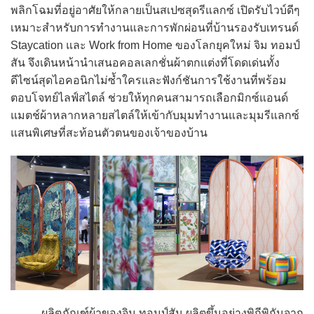
พลิกโฉมที่อยู่อาศัยให้กลายเป็นสเปซสุดรีแลกซ์ เปิดรับไวบ์ดีๆ
เหมาะสำหรับการทำงานและการพักผ่อนที่บ้านรองรับเทรนด์
Staycation และ Work from Home ของโลกยุคใหม่ จิม ทอมป์
สัน จึงเดินหน้านำเสนอคอลเลกชั่นผ้าตกแต่งที่โดดเด่นทั้ง
ดีไซน์สุดไอคอนิกไม่ซ้ำใครและฟังก์ชันการใช้งานที่พร้อม
ตอบโจทย์ไลฟ์สไตล์ ช่วยให้ทุกคนสามารถเลือกมิกซ์แอนด์
แมตช์ผ้าหลากหลายสไตล์ให้เข้ากับมุมทำงานและมุมรีแลกซ์
แสนพิเศษที่สะท้อนตัวตนของเจ้าของบ้าน
ผลิตภัณฑ์ผ้าของจิม ทอมป์สัน ผลิตขึ้นอย่างพิถีพิถันจาก