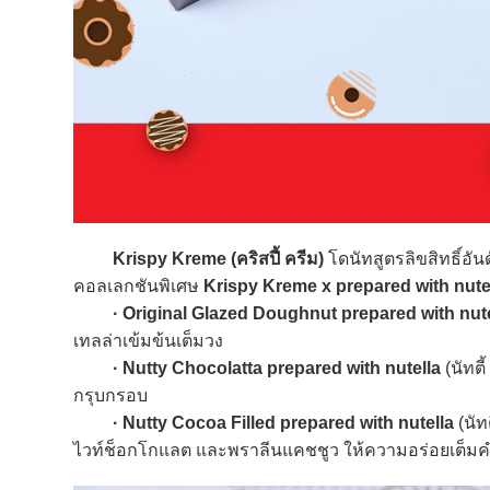
Krispy Kreme (คริสปี้ ครีม)
โดนัทสูตรลิขสิทธิ์อ
คอลเลกชันพิเศษ
Krispy Kreme x prepared with nute
· Original Glazed Doughnut prepared with nute
เทลล่าเข้มข้นเต็มวง
· Nutty Chocolatta prepared with nutella
(นัทตี
กรุบกรอบ
· Nutty Cocoa Filled prepared with nutella
(นัท
ไวท์ช็อกโกแลต และพราลีนแคชชูว ให้ความอร่อยเต็ม