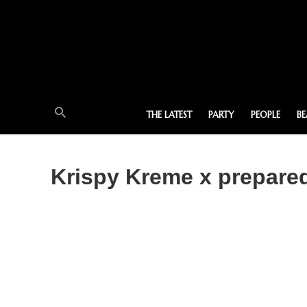
THE LATEST
PARTY
PEOPLE
B
Krispy Kreme x prepared 