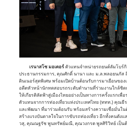
เรนาสโซ มอเตอร์
ตัวแทนจำหน่ายรถยนต์ลัมโบร์กิ
ประธานกรรมการ, คุณศักดิ์ นานา และ ม.ล.พลอยนภัส ลีน
ดินเนอร์สุดพิเศษ พร้อมเปิดบ้านต้อนรับการมาเยือนของ
อดีตหัวหน้านักทดสอบรถระดับตำนานที่ร่วมงานใกล้ชิดก
ให้เกียรติลัดฟ้าสู่เมืองไทยอย่างเป็นทางการครั้งแรกเพื่
ตัวแทนจากการท่องเที่ยวแห่งประเทศไทย (ททท.) คุณธีระศิ
และพัฒนา ที่มาร่วมต้อนรับ พร้อมสร้างความเชื่อม
สร้างแรงบันดาลใจในการขับรถท่องเที่ยว อีกทั้งคนดังแ
วสุ, คุณณฐรัช พูนทรัพย์มณี, คุณวงกรต พูลศิริวิทย์ เป็นต