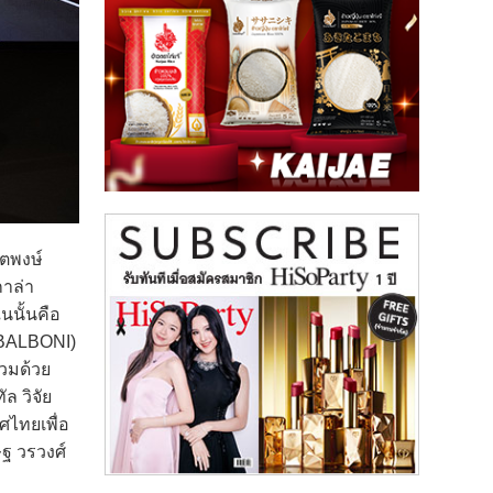
ุตพงษ์
กาล่า
นนั้นคือ
 BALBONI)
่วมด้วย
ล วิจัย
ไทยเพื่อ
ฐ วรวงศ์