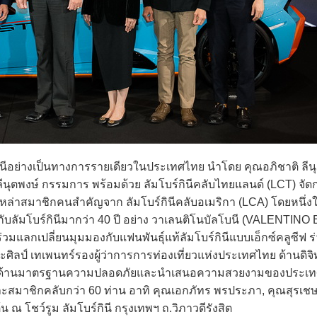
นีอย่างเป็นทางการรายเดียวในประเทศไทย นำโดย คุณอภิชาติ ลีน
ุตพงษ์ กรรมการ พร้อมด้วย ลัมโบร์กินีคลับไทยแลนด์ (LCT) จัด
เหล่าสมาชิกคนสำคัญจาก ลัมโบร์กินีคลับอเมริกา (LCA) โดยหนึ่งใ
ับลัมโบร์กินีมากว่า 40 ปี อย่าง วาเลนติโนบัลโบนี (VALENTINO
อร่วมแลกเปลี่ยนมุมมองกับแฟนพันธุ์แท้ลัมโบร์กินีแบบเอ็กซ์คลูซีฟ ร
ลป์ เทเพนทร์รองผู้ว่าการการท่องเที่ยวแห่งประเทศไทย ด้านดิจิทั
ั่นในด้านมาตรฐานความปลอดภัยและนำเสนอความสวยงามของประเทศ
ละสมาชิกคลับกว่า 60 ท่าน อาทิ คุณเอกภัทร พรประภา, คุณสุรเชษ
้น ณ โชว์รูม ลัมโบร์กินี กรุงเทพฯ ถ.วิภาวดีรังสิต