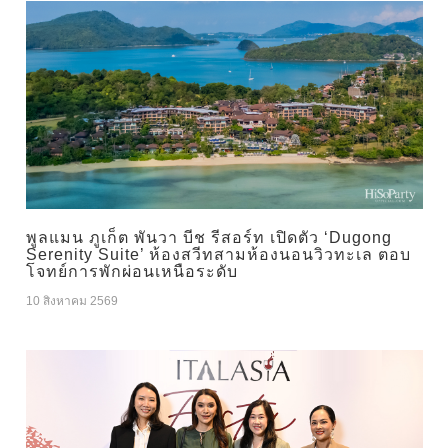
พูลแมน ภูเก็ต พันวา บีช รีสอร์ท เปิดตัว ‘Dugong
Serenity Suite’ ห้องสวีทสามห้องนอนวิวทะเล ตอบ
โจทย์การพักผ่อนเหนือระดับ
10 สิงหาคม 2569