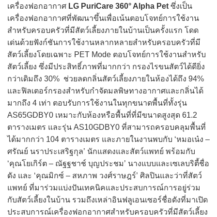
เครื่องฟอกอากาศ
LG PuriCare 360° Alpha Pet
ซึ่งเป็น
เครื่องฟอกอากาศที่พัฒนาขึ้นเพื่อเน้นตอบโจทย์การใช้งาน
สำหรับครอบครัวที่มีสัตว์เลี้ยงภายในบ้านเป็นครั้งแรก โดด
เด่นด้วยฟังก์ชันการใช้งานหลากหลายสำหรับครอบครัวที่มี
สัตว์เลี้ยงโดยเฉพาะ PET Mode ตอบโจทย์การใช้งานสำหรับ
สัตว์เลี้ยง ซึ่งมีประสิทธิ์ภาพที่มากกว่า กรองไรขนสัตว์ได้ดียิ่ง
กว่าเดิมถึง 30% ช่วยลดกลิ่นสัตว์เลี้ยงภายในห้องได้ถึง 94%
และฟิลเตอร์กรองสำหรับกำจัดมลพิษทางอากาศและกลิ่นได้
มากถึง 4 เท่า ตอบรับการใช้งานในทุกขนาดพื้นที่ทั้งรุ่น
AS65GDBY0 เหมาะกับห้องหรือพื้นที่ที่มีขนาดสูงสุด 61.2
ตารางเมตร และรุ่น AS10GDBY0 ที่สามารถครอบคลุมพื้นที่
ได้มากกว่า 104 ตารางเมตร และภายในงานพบกับ ‘หมอเน๋ง –
ศรัณย์ นราประเสริฐกุล’ นักแสดงและสัตว์แพทย์ พร้อมกับ
‘คุณโยเกิร์ต – ณัฐฐชาช์ บุญประชม’ นางแบบและเซเลบริตี้ชื่อ
ดัง และ ‘คุณมิกซ์ – สหภาพ วงศ์ราษฎร์’ ศิลปินและว่าที่สัตว์
แพทย์ ที่มาร่วมแบ่งปันเทคนิคและประสบการณ์การอยู่ร่วม
กับสัตว์เลี้ยงในบ้าน รวมถึงเหล่าอินฟลูเอนเซอร์ชื่อดังที่มาเปิด
ประสบการณ์เครื่องฟอกอากาศสำหรับครอบครัวที่มีสัตว์เลี้ยง