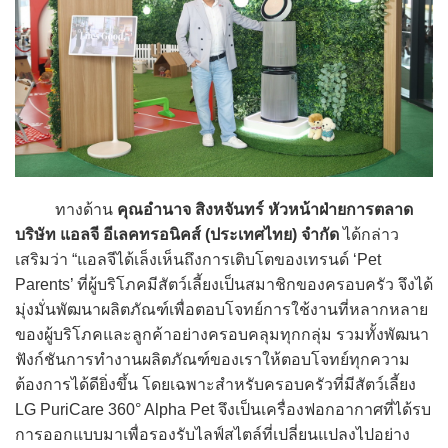
ทางด้าน
คุณอำนาจ สิงหจันทร์ หัวหน้าฝ่ายการตลาด
บริษัท แอลจี อีเลคทรอนิคส์ (ประเทศไทย) จำกัด
ได้กล่าว
เสริมว่า “แอลจีได้เล็งเห็นถึงการเติบโตของเทรนด์ ‘Pet
Parents’ ที่ผู้บริโภคมีสัตว์เลี้ยงเป็นสมาชิกของครอบครัว จึงได้
มุ่งมั่นพัฒนาผลิตภัณฑ์เพื่อตอบโจทย์การใช้งานที่หลากหลาย
ของผู้บริโภคและลูกค้าอย่างครอบคลุมทุกกลุ่ม รวมทั้งพัฒนา
ฟังก์ชันการทำงานผลิตภัณฑ์ของเราให้ตอบโจทย์ทุกความ
ต้องการได้ดียิ่งขึ้น โดยเฉพาะสำหรับครอบครัวที่มีสัตว์เลี้ยง
LG PuriCare 360° Alpha Pet จึงเป็นเครื่องฟอกอากาศที่ได้รบ
การออกแบบมาเพื่อรองรับไลฟ์สไตล์ที่เปลี่ยนแปลงไปอย่าง