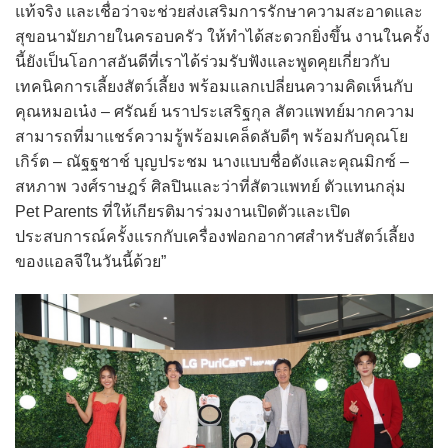
แท้จริง และเชื่อว่าจะช่วยส่งเสริมการรักษาความสะอาดและ
สุขอนามัยภายในครอบครัว ให้ทำได้สะดวกยิ่งขึ้น งานในครั้ง
นี้ยังเป็นโอกาสอันดีที่เราได้ร่วมรับฟังและพูดคุยเกี่ยวกับ
เทคนิคการเลี้ยงสัตว์เลี้ยง พร้อมแลกเปลี่ยนความคิดเห็นกับ
คุณหมอเน๋ง – ศรัณย์ นราประเสริฐกุล สัตวแพทย์มากความ
สามารถที่มาแชร์ความรู้พร้อมเคล็ดลับดีๆ พร้อมกับคุณโย
เกิร์ต – ณัฐฐชาช์ บุญประชม นางแบบชื่อดังและคุณมิกซ์ –
สหภาพ วงศ์ราษฎร์ ศิลปินและว่าที่สัตวแพทย์ ตัวแทนกลุ่ม
Pet Parents ที่ให้เกียรติมาร่วมงานเปิดตัวและเปิด
ประสบการณ์ครั้งแรกกับเครื่องฟอกอากาศสำหรับสัตว์เลี้ยง
ของแอลจีในวันนี้ด้วย”