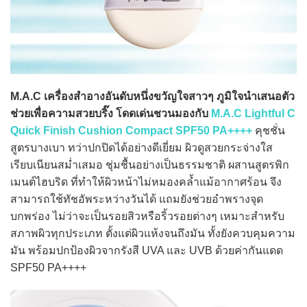
M.A.C เครื่องสำอางอันดับหนึ่งขวัญใจสาวๆ ภูมิใจนำเสนอตัว
ช่วยเพื่อความสวยบริ๊ง โดดเด่นชวนมองกับ
M.A.C Lightful C
Quick Finish Cushion Compact SPF50 PA++++
คุชชั่น
สูตรบางเบา ทว่าปกปิดได้อย่างดีเยี่ยม ผิวดูสวยกระจ่างใส
เรียบเนียนสม่ำเสมอ ชุ่มชื้นอย่างเป็นธรรมชาติ ผสานสูตรพิก
เมนต์ไฮบริด ที่ทำให้ผิวหน้าไม่หมองคล้ำแม้อากาศร้อน จึง
สามารถใช้ทัชอัพระหว่างวันได้ แถมยังช่วยอำพรางจุด
บกพร่อง ไม่ว่าจะเป็นรอยสิวหรือริ้วรอยต่างๆ เหมาะสำหรับ
สภาพผิวทุกประเภท ตั้งแต่ผิวแห้งจนถึงมัน ทั้งยังควบคุมความ
มัน พร้อมปกป้องผิวจากรังสี UVA และ UVB ด้วยค่ากันแดด
SPF50 PA++++