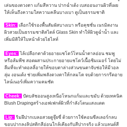
เล่นของดวงตา แก้มสีหวาน ปากฉ่ำเด้ง เบสออนงานผิวที่เผย
ให้เห็นถึงความใสความคลีนบางเบา ดูเป็นธรรมชาติ
Skin:
เลือกใช้รองพื้นสัมผัสบางเบา หรือคุชชั่น เนรมิตงาน
ผิวสวยเป็นธรรมชาติสไตล์ Glass Skin ทำให้ผิวดูฉ่ำน้ำ และ
เพิ่มมิติให้ใบหน้าด้วยไฮไลท์
Eyes:
ไล้เปลือกตาด้วยอายแชโดว์โทนน้ำตาลอ่อน ชมพู
หรือส้มพีช สอดผสานประกายอายแชโดว์เนื้อชิมเมอร์ โดยไม่
ลืมที่จะทำดอลลี่อายให้ขอบตาล่างส่วนขนตาจับช่อให้มีวอล
ลุ่ม งอนเด้ง ช่วยเพิ่มพลังดวงตาให้กลมโต จบด้วยการกรีดอาย
ไลน์เนอร์เพิ่มความคมชัด
Cheek:
ปัดบลัชออนสูงเหนือโหนกแก้มและขมับ ด้วยเทคนิค
Blush Drapingสร้างเอฟเฟกต์ผิวที่กำลังโดนแสงแดด
Lip:
ริมฝีปากเบลอสวยดูจุ๊ยซี่ ด้วยการใช้คอนซีลเลอร์กลบ
ขอบปากลงลิปสติกสีอ่อนใกล้เคียงกับสีปากจริง แล้วเบลนด์สี