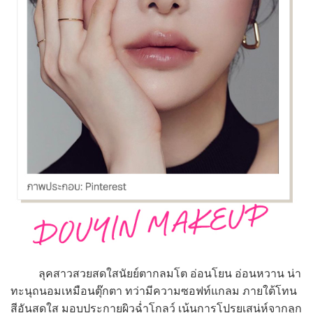
ลุคสาวสวยสดใสนัยย์ตากลมโต อ่อนโยน อ่อนหวาน น่า
ทะนุถนอมเหมือนตุ๊กตา ทว่ามีความซอฟท์แกลม ภายใต้โทน
สีอันสดใส มอบประกายผิวฉ่ำโกลว์ เน้นการโปรยเสน่ห์จากลูก