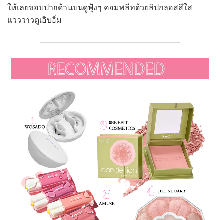
ให้เลยขอบปากด้านบนดูฟุ้งๆ คอมพลีทด้วยลิปกลอสสีใส
แวววาวดูเอิบอิ่ม