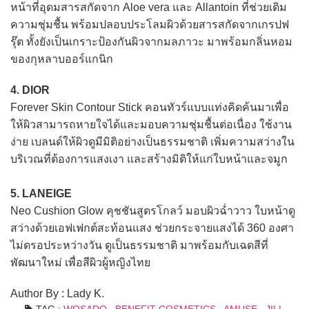
หน้าที่อุดมสารสกัดจาก Aloe vera และ Allantoin ที่ช่วยเติม
ความชุ่มชื้น พร้อมปลอบประโลมผิวด้วยสารสกัดจากเกรปฟ
รุ๊ต ทั้งยังเป็นเกราะป้องกันผิวจากมลภาวะ มาพร้อมกลิ่นหอม
ของกุหลาบออร์แกนิก
4. DIOR
Forever Skin Contour Stick คอนทัวร์แบบแท่งคิดค้นมาเพื่อ
ให้ผิวสามารถหายใจได้และมอบความชุ่มชื้นต่อเนื่อง ใช้งาน
ง่าย เบลนด์ให้ผิวดูมีมิติอย่างเป็นธรรมชาติ เพิ่มความสว่างใน
บริเวณที่ต้องการแสงเงา และสร้างมิติให้แก่ใบหน้าและจมูก
5. LANEIGE
Neo Cushion Glow คุชชันสูตรโกลว์ มอบผิวฉ่ำวาว ใบหน้าดู
สว่างด้วยเอฟเฟกต์สะท้อนแสง ช่วยกระจายแสงได้ 360 องศา
ไม่ดรอประหว่างวัน ดูเป็นธรรมชาติ มาพร้อมกับเฉดสีที่
พัฒนาใหม่ เพื่อสีผิวผู้หญิงไทย
Author By : Lady K.
TAG :
WOSADO
,
BENEFIT COSMETICS
,
AMUSE
,
JILL