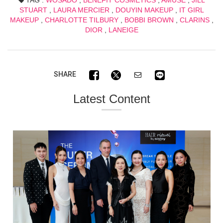
STUART
,
LAURA MERCIER
,
DOUYIN MAKEUP
,
IT GIRL
MAKEUP
,
CHARLOTTE TILBURY
,
BOBBI BROWN
,
CLARINS
,
DIOR
,
LANEIGE
SHARE
Latest Content