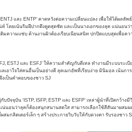
TJ และ ENTP’ คาดหวังต่อความเปลี่ยนแปลง เพื่อให้ได้ผลลัพธ์ท
น่ห์ โดยเน้นริมฝีปากดึงดูดสุดชัด และเป็นนางเอกของลุค แน่นอนว่
ะเติมความแซ่บ ด้านงานผิวต้องเรียบเนียนสนิท ปกปิดแบบสุดเพื่อค
, ESTJ และ ESFJ’ ให้ความสำคัญกับดีเทล ทำงานมีระบบระเบีย
ลเอาใจใส่คนอื่นเป็นอย่างดี ลุคเมกอัพที่เรียบง่าย มินิมอล เน้นกา
p จึงเป็นคำตอบของชาว SJ
จจุบัน ‘ISTP, ISFP, ESTP และ ESFP’ เหล่าผู้นำที่เปิดกว้างมีวิ
ทาย แน่นอนว่าลุคก็ต้องสนุกสนานสดใส สามารถเลือกใช้สีสันมาผสมผ
่ผสมกลิตเตอร์เล็ก ๆ สร้างประกายวิบวับให้กับดวงตา รับรองชาว 