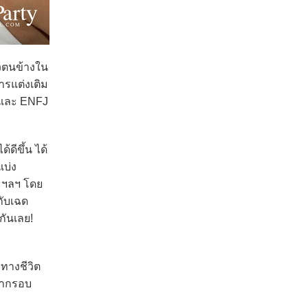
วตนข้างใน
ารแต่งเติม
P และ ENFJ
ดีขึ้น ได้
แบ่ง
P ฯลฯ โดย
กับเฉด
กันเลย!
ทางชีวิต
กษากรอบ