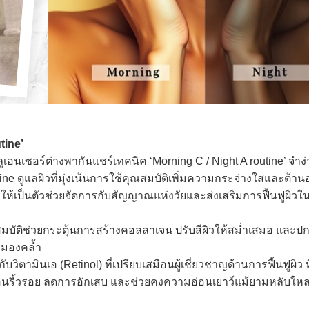
tine’
เซอร์ต่างพากันแชร์เทคนิค ‘Morning C / Night A routine’ จำง่
utine ดูแลผิวที่มุ่งเน้นการใช้คุณสมบัติเพิ่มความกระจ่างใสและต้าน
 ก็ให้เป็นตัวช่วยจัดการกับสัญญาณแห่งวัยและส่งเสริมการฟื้นฟูผิ
มบัติช่วยกระตุ้นการสร้างคอลลาเจน ปรับสีผิวให้สม่ำเสมอ และปก
ยหมองคล้ำ
ตามินเอ (Retinol) ที่เปรียบเสมือนผู้เชี่ยวชาญด้านการฟื้นฟูผิว 
ือนริ้วรอย ลดการอักเสบ และช่วยคงความอ่อนเยาว์แม้ยามหลับให