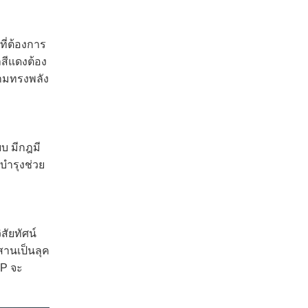
ี่ต้องการ
าสีแดงต้อง
วามทรงพลัง
บ มีกฎมี
รบำรุงช่วย
สัยทัศน์
สานเป็นลุค
SP จะ