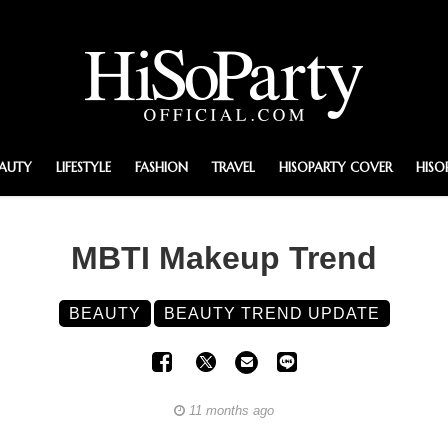
EAUTY
LIFESTYLE
FASHION
TRAVEL
HISOPARTY COVER
HISO
MBTI Makeup Trend
BEAUTY
BEAUTY TREND UPDATE
11 months ago