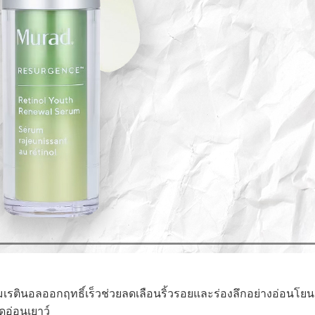
ินอลออกฤทธิ์เร็วช่วยลดเลือนริ้วรอยและร่องลึกอย่างอ่อนโยน ช
ูอ่อนเยาว์