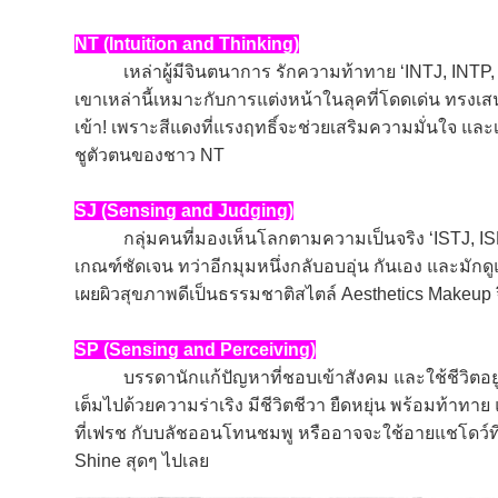
NT (Intuition and Thinking)
เหล่าผู้มีจินตนาการ รักความท้าทาย ‘INTJ, INTP, EN
เขาเหล่านี้เหมาะกับการแต่งหน้าในลุคที่โดดเด่น ทรงเส
เข้า! เพราะสีแดงที่แรงฤทธิ์จะช่วยเสริมความมั่นใจ แล
ชูตัวตนของชาว NT
SJ (Sensing and Judging)
กลุ่มคนที่มองเห็นโลกตามความเป็นจริง ‘ISTJ, ISFJ
เกณฑ์ชัดเจน ทว่าอีกมุมหนึ่งกลับอบอุ่น กันเอง และมักดูแ
เผยผิวสุขภาพดีเป็นธรรมชาติสไตล์ Aesthetics Makeu
SP (Sensing and Perceiving)
บรรดานักแก้ปัญหาที่ชอบเข้าสังคม และใช้ชีวิตอยู่กับปั
เต็มไปด้วยความร่าเริง มีชีวิตชีวา ยืดหยุ่น พร้อมท้า
ที่เฟรช กับบลัชออนโทนชมพู หรืออาจจะใช้อายแชโดว์ที
Shine สุดๆ ไปเลย