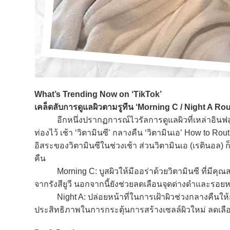
What’s Trending Now on ‘TikTok’
เคล็ดลับการดูแลผิวตามรูทีน ‘Morning C / Night A Rou
อีกหนึ่งปรากฏการณ์ไวรัลการดูแลผิวที่เหล่าอินฟลูเอน
ท่องไว้ เช้า ‘วิตามินซี’ กลางคืน ‘วิตามินเอ’ How to Ro
อิสระของวิตามินซีในช่วงเช้า ส่วนวิตามินเอ (เรตินอล)
คืน
Morning C: บูสผิวให้มีออร่าด้วยวิตามินซี ที่มีคุณส
จากรังสียูวี นอกจากนี้ยังช่วยลดเลือนจุดด่างดำและรอ
Night A: ปล่อยหน้าที่ในการเฝ้าผิวช่วงกลางคืนให้กับวิ
ประสิทธิภาพในการกระตุ้นการสร้างเซลล์ผิวใหม่ ลดเล