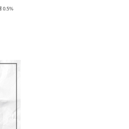
ี 0.5%