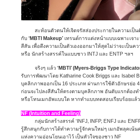
สะท้อนตัวตนให้เจิดจรัสส่องประกายในความเป็นตัวคุ
กับ
‘MBTI Makeup’
เทรนด์การแต่งหน้าแบบเฉพาะเจาะจงท
สีสัน เพื่อดึงความเป็นตัวเองออกมาให้สุดไม่ว่าจะเป็
หรือ นักสร้างสรรค์ในแบบชาว INTJ และ ENTP ฯลฯ
จริงๆ แล้ว
‘MBTI’ (Myers-Briggs Type Indicato
รับการพัฒนาโดย Katharine Cook Briggs และ Isabel B
บุคลิกภาพออกเป็น 16 ประเภท ผ่านการใช้ตัวอักษรย่อ 4
ก่อนจะไปลงสีสันให้ตรงตามบุคลิกภาพ อันดับแรกต้องทำแ
หรือโทนเมกอัพแบบใด หากทำแบบทดสอบเรียบร้อยแล้ว ก็
NF (Intuition and Feeling)
กลุ่มนักสร้างสรรค์ ‘INFJ, INFP, ENFJ และ ENFP’ ท
รู้สึกสนุกกับการได้ทำความรู้จักคนใหม่ๆ เมกอัพลุคเน
แห่งความอ่อนโยนเอาไว้ เป็นหัวใจของชาว NF