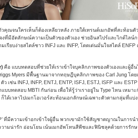
ณจนใครเห็นก็ต้องเหลียวหลัง ภายใต้เทรนด์เมกอัพที่สะท้อนตั
ี่มีอัตลักษณ์ความเป็นตัวของตัวเอง ช่วยอินสไปร์และไกด์ไลน์ก
นความเรียบง่ายสไตล์ชาว INFJ และ INFP, โดดเด่นมั่นใจสไตล์ ENF
r)
คือ แบบทดสอบที่ช่วยให้เราเข้าใจบุคลิกภาพของตัวเองและผู้อื่นได้
riggs Myers มีพื้นฐานมาจากทฤษฎีบุคลิกภาพของ Carl Jung โดย
 ตัว เช่น INFJ, INFP, ENTJ, ENTP, ISFJ, ESTJ, ISFP และ EST
บบทดสอบ MBTI กันก่อน เพื่อให้รู้ว่าเราอยู่ใน Type ไหน เหมาะ
ได้เวลาไปเมกโอเวอร์สะท้อนเอกลักษณ์เฉพาะตัวตามกลุ่มที่แบ่ง
ี่มีความเข้าอกเข้าใจผู้อื่น พวกเขามักใช้สัญชาตญาณในการนำ
้นความน่ารัก อ่อนโยน เน้นเมกอัพโทนสีพีชและฟินิชลุคด้วยการรั