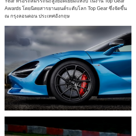
Year หรือรถสมรรถนะสูงยอดเยี่ยมแห่งปี ในงาน Top Gear
Awards โดยนิตยสารยานยนต์ระดับโลก Top Gear ซึ่งจัดขึ้น
ณ กรุงลอนดอน ประเทศอังกฤษ