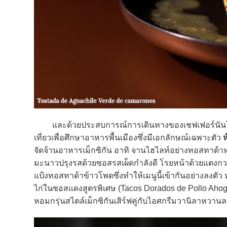
และด้วยประสบการณ์การเดินทางของเชฟเฟอร์นันโด ทำ
เที่ยวเพื่อศึกษาอาหารพื้นเมืองซึ่งมีเอกลักษณ์เฉพาะตัว
ห
จัดจ้านอาหารเม็กซิกัน อาทิ จานไฮไลท์อย่างทอสทาด้าหน
มะนาวปรุงรสด้วยซอสรสเผ็ดกำลังดี โรยหน้าด้วยแตงกว
แป้งทอสทาด้าข้าวโพดซึ่งทำให้เมนูนี้เข้ากันอย่างลงตัว 
ไก่ในซอสแดงสูตรพิเศษ (Tacos Dorados de Pollo Ahog
หอมกรุ่นสไตล์เม็กซิกันเสิร์ฟคู่กับไอศกรีมวานิลาหวาน