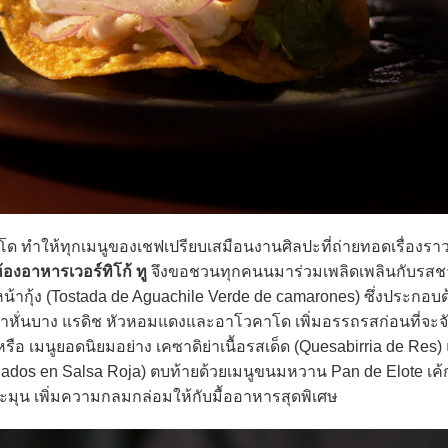
ให้ทุกเมนูของเชฟเปรียบเสมือนงานศิลปะที่ถ่ายทอดเรื่องรา
้องอาหารเวอร์ทิโก้ ทู
จึงขอชวนทุกคนนมาร่วมเพลิดเพลินกับรสช
้ากุ้ง (Tostada de Aguachile Verde de camarones) ซึ่งประกอบด้
าหั่นบาง แรดิช หัวหอมแดงและอาโวคาโด เพิ่มอรรถรสก่อนที่จะจั
หรือ เมนูยอดนิยมอย่าง เคซาดิย่าเนื้อรสเด็ด (Quesabirria de Res)
ados en Salsa Roja) ตบท้ายด้วยเมนูขนมหวาน Pan de Elote เค
ละมุน เพิ่มความกลมกล่อมให้กับมื้ออาหารสุดพิเศษ