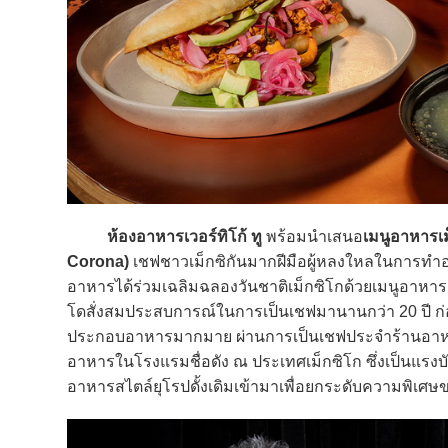
ห้องอาหารเวอร์ทิโก้ ทู
พร้อมนำเสนอ
เมนูอาหารเม
Corona)
เชฟชาวเม็กซิกันมากฝีมือผู้หลงใหลในการทำอ
อาหารได้ร่วมเฉลิมฉลองวันชาติเม็กซิโกด้วยเมนูอาหาร
โดสั่งสมประสบการณ์ในการเป็นเชฟมานานกว่า 20 ปี ก่อน
ประกอบอาหารมากมาย ผ่านการเป็นเชฟประจำร้านอาหา
อาหารในโรงแรมชื่อดัง ณ ประเทศเม็กซิโก ซึ่งเป็นแรง
อาหารสไตล์ยุโรปดั้งเดิมเข้ามาเพื่อยกระดับความพิเ