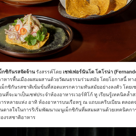
็กซิกันรสจัดจ้าน
รังสรรค์โดย
เชฟเฟอร์นันโด โคโรน่า (Fernand
าหารพื้นเมืองผสมผสานด้วยวัฒนธรรมร่วมสมัย โดยโอกาสนี้ ทาง
เม็กซิกันรสชาติเข้มข้นที่สอดแทรกความทันสมัยอย่างลงตัว โดยเช
ที่จะมาเป็นเชฟประจำห้องอาหารเวอร์ทิโก้ ทู เรียนรู้เทคนิคล้ำ
รหลายแห่ง อาทิ ห้องอาหารบนเรือหรู ณ แถบแคริบเบียน ตลอด
บันดาลใจในการริเริ่มพัฒนาเมนูเม็กซิกันที่ผสมผสานด้วยเทคนิค
ศษของรสชาติอาหาร