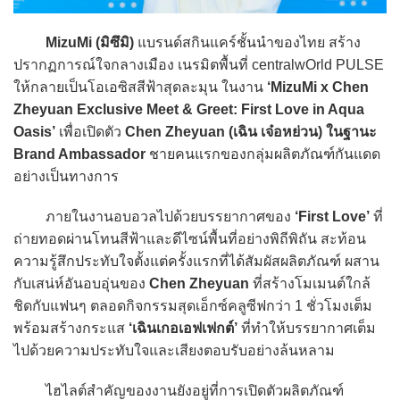
MizuMi (มิซึมิ)
แบรนด์สกินแคร์ชั้นนำของไทย สร้าง
ปรากฏการณ์ใจกลางเมือง เนรมิตพื้นที่ centralwOrld PULSE
ให้กลายเป็นโอเอซิสสีฟ้าสุดละมุน ในงาน
‘MizuMi x Chen
Zheyuan Exclusive Meet & Greet: First Love in Aqua
Oasis’
เพื่อเปิดตัว
Chen Zheyuan (เฉิน เจ๋อหย่วน) ในฐานะ
Brand Ambassador
ชายคนแรกของกลุ่มผลิตภัณฑ์กันแดด
อย่างเป็นทางการ
ภายในงานอบอวลไปด้วยบรรยากาศของ
‘First Love’
ที่
ถ่ายทอดผ่านโทนสีฟ้าและดีไซน์พื้นที่อย่างพิถีพิถัน สะท้อน
ความรู้สึกประทับใจตั้งแต่ครั้งแรกที่ได้สัมผัสผลิตภัณฑ์ ผสาน
กับเสน่ห์อันอบอุ่นของ
Chen Zheyuan
ที่สร้างโมเมนต์ใกล้
ชิดกับแฟนๆ ตลอดกิจกรรมสุดเอ็กซ์คลูซีฟกว่า 1 ชั่วโมงเต็ม
พร้อมสร้างกระแส
‘เฉินเกอเอฟเฟกต์’
ที่ทำให้บรรยากาศเต็ม
ไปด้วยความประทับใจและเสียงตอบรับอย่างล้นหลาม
ไฮไลต์สำคัญของงานยังอยู่ที่การเปิดตัวผลิตภัณฑ์