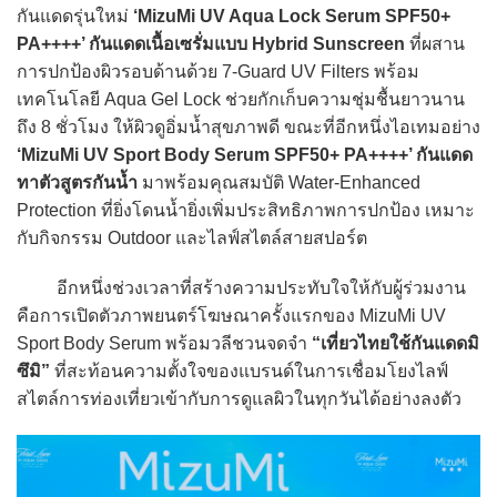
กันแดดรุ่นใหม่
‘MizuMi UV Aqua Lock Serum SPF50+
PA++++’ กันแดดเนื้อเซรั่มแบบ Hybrid Sunscreen
ที่ผสาน
การปกป้องผิวรอบด้านด้วย 7-Guard UV Filters พร้อม
เทคโนโลยี Aqua Gel Lock ช่วยกักเก็บความชุ่มชื้นยาวนาน
ถึง 8 ชั่วโมง ให้ผิวดูอิ่มน้ำสุขภาพดี ขณะที่อีกหนึ่งไอเทมอย่าง
‘MizuMi UV Sport Body Serum SPF50+ PA++++’ กันแดด
ทาตัวสูตรกันน้ำ
มาพร้อมคุณสมบัติ Water-Enhanced
Protection ที่ยิ่งโดนน้ำยิ่งเพิ่มประสิทธิภาพการปกป้อง เหมาะ
กับกิจกรรม Outdoor และไลฟ์สไตล์สายสปอร์ต
อีกหนึ่งช่วงเวลาที่สร้างความประทับใจให้กับผู้ร่วมงาน
คือการเปิดตัวภาพยนตร์โฆษณาครั้งแรกของ MizuMi UV
Sport Body Serum พร้อมวลีชวนจดจำ
“เที่ยวไทยใช้กันแดดมิ
ซึมิ”
ที่สะท้อนความตั้งใจของแบรนด์ในการเชื่อมโยงไลฟ์
สไตล์การท่องเที่ยวเข้ากับการดูแลผิวในทุกวันได้อย่างลงตัว