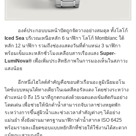
องค์ประกอบบนหน้าปัดถูกจัดวางอย่างสมดุล ทั้งโลโก้
Iced Sea
บริเวณเหนือหลัก 6 นาฬิกา โลโก้ Montblanc ใต้
หลัก 12 นาฬิกา รวมถึงช่องแสดงวันที่ตำแหน่ง 3 นาฬิกา
พร้อมเข็มและหลักชั่วโมงเคลือบสารเรืองแสง
Super-
LumiNova®
เพื่อเพิ่มประสิทธิภาพในการมองเห็นในสภาวะ
แสงน้อย
อีกหนึ่งไฮไลต์สำคัญคือขอบตัวเรือนอะลูมิเนียมอโน
ไดซ์แบบหมุนได้ทางเดียวในเฉดสีคอรัลแดง โดยช่วงระหว่าง
ตำแหน่ง 0 ถึง 15 นาทีถูกตกแต่งด้วยเฉดแดงเข้มตัดกันอย่าง
โดดเด่น เพื่อช่วยให้นักดำน้ำสามารถจับเวลาช่วงหยุดพัก
ระหว่างการขึ้นสู่ผิวน้ำและช่วงเวลาสำคัญต่างๆ ได้อย่าง
แม่นยำ ทั้งยังผ่านมาตรฐานนาฬิกาดำน้ำสากล ISO 6425
พร้อมรายละเอียดขอบแบบหยักลึกที่ช่วยให้ใช้งานได้สะดวก
แม้ขณะสวมถุงมือ