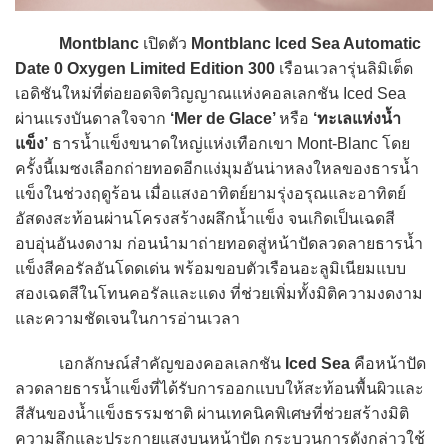
Montblanc
เปิดตัว
Montblanc Iced Sea Automatic
Date 0 Oxygen Limited Edition 300
เรือนเวลารุ่นลิมิเต็ด
เอดิชันใหม่ที่ต่อยอดจิตวิญญาณแห่งคอลเลกชัน Iced Sea
ผ่านแรงบันดาลใจจาก
‘Mer de Glace’
หรือ
‘ทะเลแห่งน้ำ
แข็ง’
ธารน้ำแข็งขนาดใหญ่แห่งเทือกเขา Mont-Blanc โดย
ครั้งนี้เมซงเลือกถ่ายทอดอีกแง่มุมอันน่าหลงใหลของธารน้ำ
แข็งในช่วงฤดูร้อน เมื่อแสงอาทิตย์ยามรุ่งอรุณและอาทิตย์
อัสดงสะท้อนผ่านโครงสร้างผลึกน้ำแข็ง จนเกิดเป็นเฉดสี
อบอุ่นอันงดงาม ก่อนนำมาถ่ายทอดสู่หน้าปัดลวดลายธารน้ำ
แข็งสีคอรัลอันโดดเด่น พร้อมขอบตัวเรือนอะลูมิเนียมแบบ
สองเฉดสีในโทนคอรัลและแดง ที่ช่วยเพิ่มทั้งมิติความงดงาม
และความชัดเจนในการอ่านเวลา
เอกลักษณ์สำคัญของคอลเลกชัน
Iced Sea
คือหน้าปัด
ลวดลายธารน้ำแข็งที่ได้รับการออกแบบให้สะท้อนพื้นผิวและ
สีสันของน้ำแข็งธรรมชาติ ผ่านเทคนิคพิเศษที่ช่วยสร้างมิติ
ความลึกและประกายแสงบนหน้าปัด กระบวนการดังกล่าวใช้