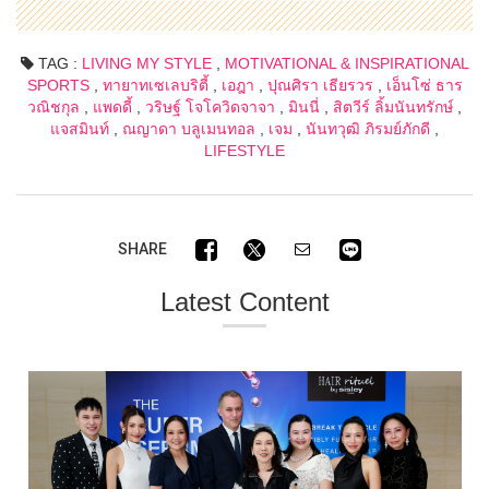
TAG :
LIVING MY STYLE
,
MOTIVATIONAL & INSPIRATIONAL
SPORTS
,
ทายาทเซเลบริตี้
,
เอฎา
,
ปุณศิรา เธียรวร
,
เอ็นโซ่ ธาร
วณิชกุล
,
แพดดี้
,
วริษฐ์ โจโควิดจาจา
,
มินนี่
,
สิตวีร์ ลิ้มนันทรักษ์
,
แจสมินท์
,
ณญาดา บลูเมนทอล
,
เจม
,
นันทวุฒิ ภิรมย์ภักดี
,
LIFESTYLE
SHARE
Latest Content