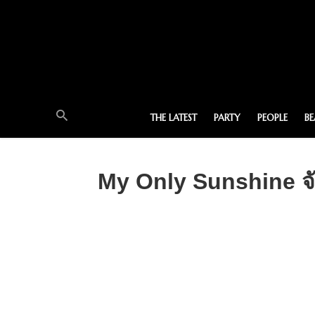
THE LATEST
PARTY
PEOPLE
B
My Only Sunshine จั