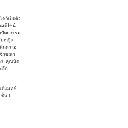
ชว์เปิดตัว
วมดีไซน์
ถาปัตยกรรม
กับหญิง
นันดา เอ
พิจักขณา
กร, คุณนัต
ะอีก
นด์แมทช์
ชั้น 1