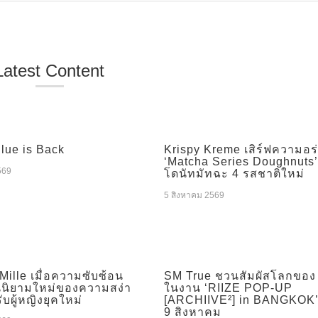
Latest Content
Blue is Back
Krispy Kreme เสิร์ฟความอ
‘Matcha Series Doughnuts’
569
โดนัทมัทฉะ 4 รสชาติใหม่
5 สิงหาคม 2569
Mille เมื่อความซับซ้อน
SM True ชวนสัมผัสโลกของ
นนิยามใหม่ของความสง่า
ในงาน ‘RIIZE POP-UP
บผู้หญิงยุคใหม่
[ARCHIIVE²] in BANGKOK’ ว
9 สิงหาคม