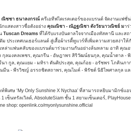
- ณิชชา ธนาลงกรณ์
ครีเอทีฟไดเรคเตอร์ของแบรนด์ จัดงานแฟชั่นโ
้นักแสดงสาวชื่อดังอย่าง
คุณณิชา - ณัฏฐณิชา ดังวัธนาวณิชย์ ม
าร่
่น
Tuscan Dreams
ที่ได้รับแรงบันดาลใจจากเมืองทัสคานี และส
ระเทศเนเธอร์แลนด์ สู่เสื้อผ้าเรดี้ทูแวร์ที่เพิ่มความสวยสง่าให้
ิจากเหล่าแฟนคลับของแบรนด์มาร่วมงานกันอย่างล้นหลาม อาทิ คุณอ
ญา กุลมงคลเพชร, คุณกรีน - อัษฎาพร สิริวัฒน์ธนกุล, คุณน้ำตาล - 
อมีนา กูล, คุณแยม - มทิรา ตันติประสุต, คุณก้อย - อรัชพร โภคินภา
ุณมีน - พีรวิชญ์ อรรถชิตสถาพร, คุณไมค์ - พิรัชต์ นิธิไพศาลกุล แล
พิเศษ ‘My Only Sunshine X Nychaa’ ที่สามารถหยิบมามิกซ์แอ
น 1 เซ็นทรัลเวิลด์, AbsoluteSiam ชั้น 1 สยามเซ็นเตอร์, PlayHouse 
ine shop: openlink.co/myonlysunshine.official