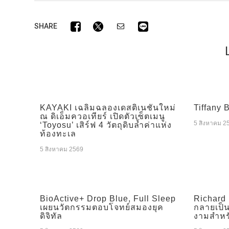
SHARE
KAYAKI เฉลิมฉลองเดสติเนชันใหม่
Tiffany 
ณ ดิเอ็มควอเทียร์ เปิดตัวเซ็ตเมนู
5 สิงหาคม 2
‘Toyosu’ เสิร์ฟ 4 วัตถุดิบล้ำค่าแห่ง
ท้องทะเล
5 สิงหาคม 2569
BioActive+ Drop Blue, Full Sleep
Richard 
เผยนวัตกรรมตอบโจทย์สมองยุค
กลายเป็
ดิจิทัล
งามสำหรั