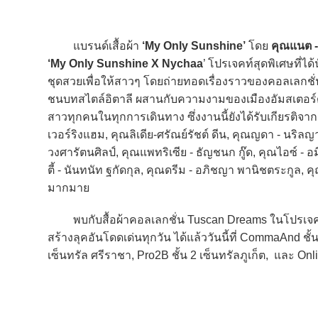
แบรนด์เสื้อผ้า
‘My Only Sunshine’
โดย
คุณแนต 
‘My Only Sunshine X Nychaa
’ โปรเจคท์สุดพิเศษที่ได
ชุดสวยเพื่อให้สาวๆ โดยถ่ายทอดเรื่องราวของคอลเลกชั
ชนบทสไตล์อิตาลี ผสานกับความงามของเมืองอัมสเตอร์ดัม ป
สาวทุกคนในทุกการเดินทาง ซึ่งงานนี้ยังได้รับเกียรต
เวอร์ริงแฮม, คุณลิเดีย-ศรัณย์รัชต์ ดีน, คุณญดา - นริล
วงศารัตนศิลป์, คุณแพทริเซีย - ธัญชนก กู๊ด, คุณไอซ์ - 
ตี้ - นันทนัท ฐกัดกุล, คุณดรีม - อภิชญา พานิชตระกูล, ค
มากมาย
พบกับสื้อผ้าคอลเลกชั่น Tuscan Dreams ในโปรเจคท์
สร้างลุคอันโดดเด่นทุกวัน ได้แล้ววันนี้ที่ CommaAnd ชั้
เซ็นทรัล ศรีราชา, Pro2B ชั้น 2 เซ็นทรัลภูเก็ต, และ Onl