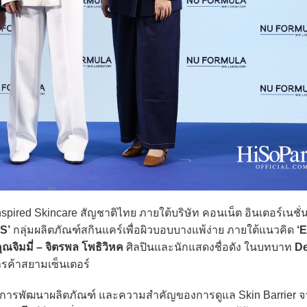
pired Skincare สัญชาติไทย ภายใต้บริษัท คอนเน็ต อินเตอร์เนชั
S’
กลุ่มผลิตภัณฑ์สกินแคร์เพื่อผิวบอบบางแพ้ง่าย ภายใต้แนวคิด
‘
ุณจิมมี่ – จิตรพล โพธิวิหค
ศิลปินและนักแสดงชื่อดัง ในบทบาท
D
ารค้าสยามเซ็นเตอร์
การพัฒนาผลิตภัณฑ์ และความสำคัญของการดูแล Skin Barrier จาก