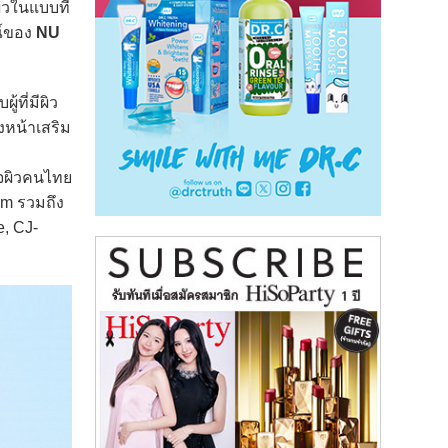
ิวในแบบที่
ณ์ของ
NU
้ที่มีผิว
งหน้าเสริม
ใจผิวคนไทย
am รวมถึง
, CJ-