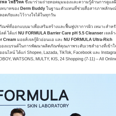
ตรพล โพธิวิหค
ซึ่งมาร่วมถ่ายทอดมุมมองและความรู้ด้านการดูแลผ
อนบทบาทของ
Derm Buddy
ในฐานะตัวแทนที่ช่วยสื่อสารภาพลักษ
ปลอดภัยและไว้วางใจได้ในทุกวัน
ภัณฑ์ที่ออกแบบมาเพื่อเสริมสร้างและฟื้นฟูปราการผิว เหมาะสำหรับผู
ลต์ ได้แก่
NU FORMULA Barrier Care pH 5.5 Cleanser
เจลล้า
er Cream
มอยส์เจลกู้ผิวอ่อนแอ และ
NU FORMULA Ultra-Rich
ืนของแบรนด์ในการพัฒนาผลิตภัณฑ์คุณภาพระดับเวชสำอางที่เข้า
ออนไลน์ ได้แก่ Shopee, Lazada, TikTok, Facebook และ Instagr
Y, WATSONS, MULTY, KIS, 24 Shopping (7-11) – All Online