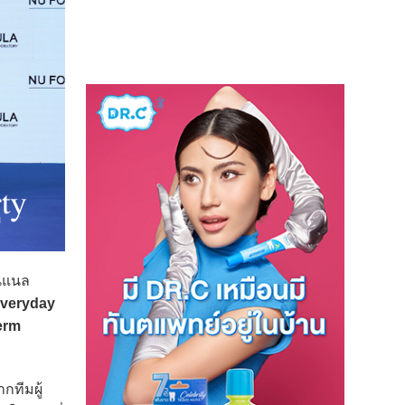
่นแนล
Everyday
erm
ทีมผู้