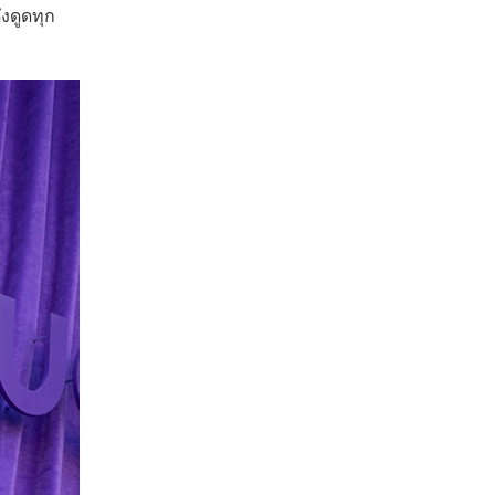
งดูดทุก