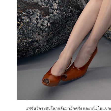
แฟชั่นวีคระดับโลกกลับมาอีกครั้ง และหนึ่งในแขกคน