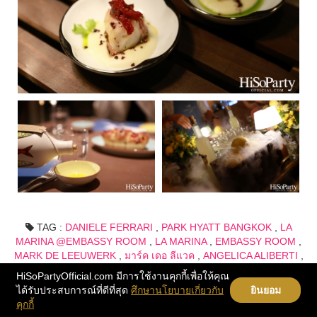
TAG :
DANIELE FERRARI
,
PARK HYATT BANGKOK
,
LA
MARINA @EMBASSY ROOM
,
LA MARINA
,
EMBASSY ROOM
,
MARK DE LEEUWERK
,
มาร์ค เดอ ลีแวค
,
ANGELICA ALIBERTI
,
แองเจลิกา อลิเบอร์ติ
HiSoPartyOfficial.com มีการใช้งานคุกกี้เพื่อให้คุณ
ได้รับประสบการณ์ที่ดีที่สุด
ศึกษานโยบายเกี่ยวกับ
ยินยอม
คุกกี้