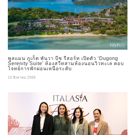
พูลแมน ภูเก็ต พันวา บีช รีสอร์ท เปิดตัว ‘Dugong
Serenity Suite’ ห้องสวีทสามห้องนอนวิวทะเล ตอบ
โจทย์การพักผ่อนเหนือระดับ
10 สิงหาคม 2569