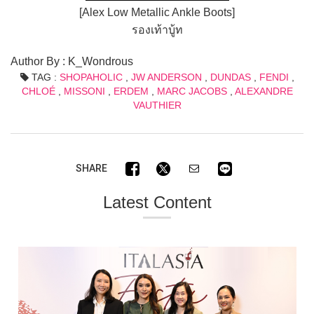
[Alex Low Metallic Ankle Boots]
รองเท้าบู้ท
Author By : K_Wondrous
TAG :
SHOPAHOLIC
,
JW ANDERSON
,
DUNDAS
,
FENDI
,
CHLOÉ
,
MISSONI
,
ERDEM
,
MARC JACOBS
,
ALEXANDRE
VAUTHIER
SHARE
Latest Content