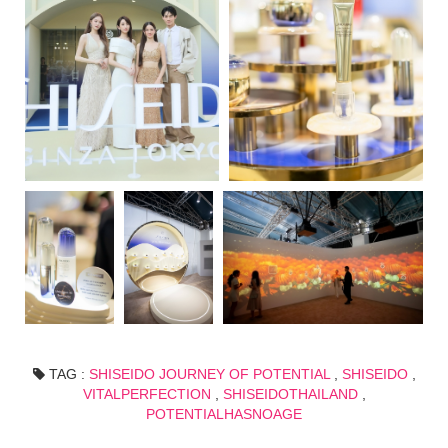
TAG :
SHISEIDO JOURNEY OF POTENTIAL
,
SHISEIDO
,
VITALPERFECTION
,
SHISEIDOTHAILAND
,
POTENTIALHASNOAGE