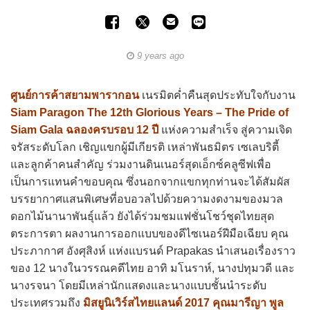
9 years ago
ศูนย์การค้าสยามพารากอน
เนรมิตค่ำคืนสุดประทับใจกับงาน
Siam Paragon The 12th Glorious Years – The Pride of
Siam Gala ฉลองครบรอบ 12 ปี
แห่งความสำเร็จ สู่ความเจิด
จรัสระดับโลก เชิญแขกผู้มีเกียรติ เหล่าพันธมิตร เซเลบริตี้
และลูกค้าคนสำคัญ ร่วมงานดินเนอร์สุดเอ็กซ์คลูซีฟเพื่อ
เป็นการแทนคำขอบคุณ ซึ่งนอกจากแขกทุกท่านจะได้สัมผัส
บรรยากาศแสนพิเศษที่อบอวลไปด้วยความงดงามของมวล
ดอกไม้นานาพันธุ์แล้ว ยังได้ร่วมชมแฟชั่นโชว์ชุดไทยสุด
ตระการตา ผลงานการออกแบบของดีไซเนอร์ฝีมือเฉียบ คุณ
ประภากาศ อังศุสิงห์ แห่งแบรนด์ Prapakas นำเสนอเรื่องราว
ของ 12 นางในวรรณคดีไทย อาทิ มโนราห์, นางปทุมวดี และ
นางรจนา โดยมีเหล่านักแสดงและนางแบบชั้นนำระดับ
ประเทศรวมถึง
มิสยูนิเวิร์สไทยแลนด์ 2017 คุณมารีญา พูล