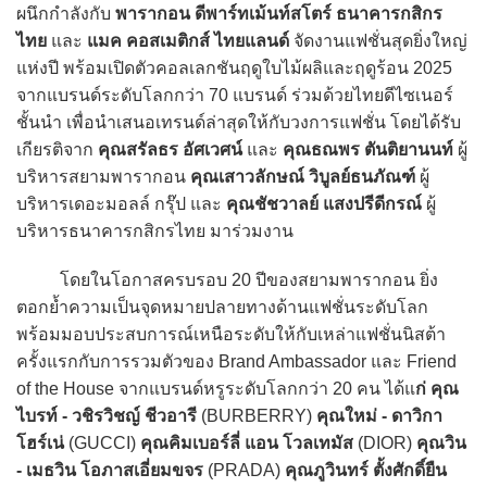
ผนึกกำลังกับ
พารากอน ดีพาร์ทเม้นท์สโตร์ ธนาคารกสิกร
ไทย
และ
แมค คอสเมติกส์ ไทยแลนด์
จัดงานแฟชั่นสุดยิ่งใหญ่
แห่งปี พร้อมเปิดตัวคอลเลกชันฤดูใบไม้ผลิและฤดูร้อน 2025
จากแบรนด์ระดับโลกกว่า 70 แบรนด์ ร่วมด้วยไทยดีไซเนอร์
ชั้นนำ เพื่อนำเสนอเทรนด์ล่าสุดให้กับวงการแฟชั่น โดยได้รับ
เกียรติจาก
คุณสรัลธร อัศเวศน์
และ
คุณธณพร ตันติยานนท์
ผู้
บริหารสยามพารากอน
คุณเสาวลักษณ์ วิบูลย์ธนภัณฑ์
ผู้
บริหารเดอะมอลล์ กรุ๊ป และ
คุณชัชวาลย์ แสงปรีดีกรณ์
ผู้
บริหารธนาคารกสิกรไทย มาร่วมงาน
โดยในโอกาสครบรอบ 20 ปีของสยามพารากอน ยิ่ง
ตอกย้ำความเป็นจุดหมายปลายทางด้านแฟชั่นระดับโลก
พร้อมมอบประสบการณ์เหนือระดับให้กับเหล่าแฟชั่นนิสต้า
ครั้งแรกกับการรวมตัวของ Brand Ambassador และ Friend
of the House จากแบรนด์หรูระดับโลกกว่า 20 คน ได้แ
ก่ คุณ
ไบรท์ - วชิรวิชญ์ ชีวอารี
(BURBERRY)
คุณใหม่ - ดาวิกา
โฮร์เน่
(GUCCI)
คุณคิมเบอร์ลี่ แอน โวลเทมัส
(DIOR)
คุณวิน
- เมธวิน โอภาสเอี่ยมขจร
(PRADA)
คุณภูวินทร์ ตั้งศักดิ์ยืน