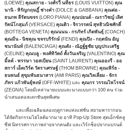
(LOEWE)
คุณสกาย - วงศ์รวี นทีธร
(LOUIS VUITTON)
คุณ
นานิ - หิรัญกฤษฎิ์ ช่างคำ
(DOLCE & GABBANA)
คุณต่อ -
ธนภพ ลีรัตนขจร
(LORO PIANA)
คุณปอนด์ - ณราวิชญ์ เลิศ
รัตน์โกสุมภ์
(VERSACE)
คุณดิว - จิรวรรตน์ สุทธิวณิชศักดิ์
(BOTTEGA VENETA)
คุณนนน - กรภัทร์ เกิดพันธุ์
(COACH)
คุณมีน - นิชคุณ ขจรบริรักษ์
(FENDI)
คุณปิง - กฤตนัน อัญ
ชนานันท์
(BALENCIAGA)
คุณดัง - ณัฎฐ์ฐชัย บุญประเสริฐ
(CELINE)
คุณบลู - พงศ์ทิวัตถ์ ตั้งวันเจริญ
(VALENTINO)
คุณ
มิ้ลค์ - พรรษา วอสเบียน
(SAINT LAURENT)
คุณอองรี - ออ
สการ์ เอ็ดเวิร์ด วัตราเศรษฐ์
(THOM BROWNE)
คุณเพิร์ธ -
ธนพนธ์ สุขุมพันธนาสาร
(AMI PARIS)
คุณวิลเลี่ยม - จักร
ภัทร แก้วพันธุ์พงษ์
(OFF-WHITE) และ
คุณกร วรรณไพโรจน์
(ZEGNA) โดยมีเหล่านายแบบและนางแบบกว่า 100 คน ร่วม
นำเสนอคอลเลกชันสุดพิเศษ
และเพื่อเฉลิมฉลองฤดูกาลแห่งแฟชั่น สยามพารากอน
ได้จัดกิจกรรมไฮไลต์มากมาย อาทิ Pop-Up Store สุดเอ็กซ์คลู
ซีฟ นิทรรศการภาพถ่ายจากคนดัง และเวิร์กช็อปจากแบรนด์