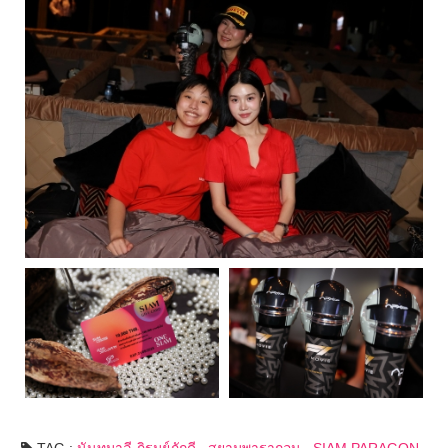
TAG :
นันทมาลี ภิรมย์ภักดี
,
สยามพารากอน
,
SIAM PARAGON
,