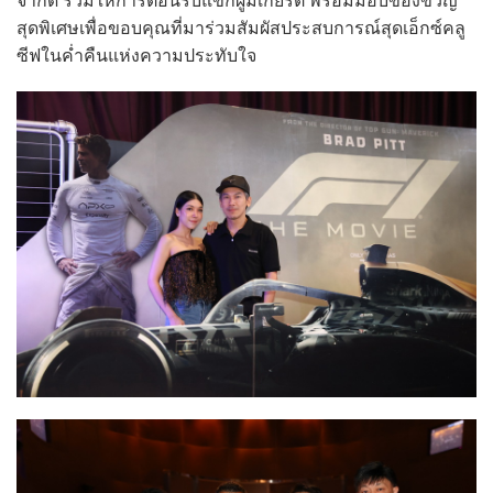
จำกัด ร่วมให้การต้อนรับแขกผู้มีเกียรติ พร้อมมอบของขวัญ
สุดพิเศษเพื่อขอบคุณที่มาร่วมสัมผัสประสบการณ์สุดเอ็กซ์คลู
ซีฟในค่ำคืนแห่งความประทับใจ