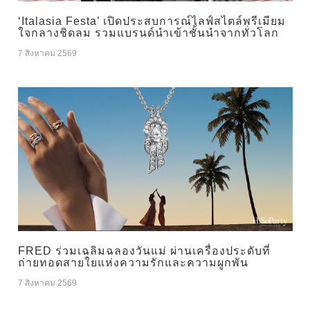
‘Italasia Festa’ เปิดประสบการณ์ไลฟ์สไตล์พรีเมียม
ใจกลางชิดลม รวมแบรนด์นำเข้าชั้นนำจากทั่วโลก
7 สิงหาคม 2569
FRED ร่วมเฉลิมฉลองวันแม่ ผ่านเครื่องประดับที่
ถ่ายทอดสายใยแห่งความรักและความผูกพัน
7 สิงหาคม 2569