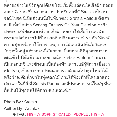
หลายอย่างในชีวิตคุณได้เลย โดยเริ่มตั้งแต่คุณใส่เสื้อผ้า ตลอด
จนมาจัดงาน ซึ่งเหมาะมากๆ สำหรับคนที่มี Sretsis เป็นแบ
รดน์โปรด นี่เป็นส่วนหนึ่งในที่มาของ Sretsis Parlour ซึ่งเรา
จะมีแท็กไลน์ว่า Serving Fantasy On Your Plate! หมายถึง
ปกติเราเสิร์ฟแฟนตาซีจากเสื้อผ้า พอเราใส่เสื้อผ้า แล้วมัน
ทรานสปอร์ต เราไปที่ไหนสักที่ เปลี่ยนอารมณ์เรา ทำให้เรามี
ความสุข หรือทำให้เราจำเหตุการณ์พิเศษนั้นได้เมื่อวันที่เรา
ใส่ชุดนั้นอยู่ แต่ว่าตอนนี้มันกลายเป็นสถานที่ที่คุณสามารถ
เดินเข้าไปได้แล้ว เพราะอย่างนี้ที่ Sretsis Parlour จึงมีพรม
เป็นดอกเดซี่ และข้างบนเป็นท้องฟ้า เพราะแอ้รู้สึกว่า เมื่อเรา
เปิดประตูเข้ามา เราจะจินตนาการว่าตัวเองไปอยู่ที่ไหนก็ได้
หรือว่าจะดื่มน้ำชาในทุ่งดอกไม้ ภายใต้ท้องฟ้าที่ไหนสักแห่ง
ค่ะ และในปีนี้ ที่ Sretsis Parlour จะมีประสบการณ์ใหม่ๆ ที่น่า
ตื่นเต้นให้ทุกคนได้ติดตามแน่นอนค่ะ”
Photo By : Sretsis
Author By : Arunlak
TAG :
HIGHLY SOPHISTICATED
,
PEOPLE
,
HIGHLY