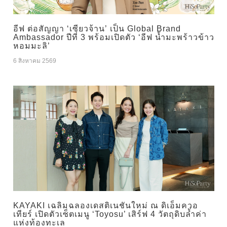
อีฟ ต่อสัญญา ‘เซียวจ้าน’ เป็น Global Brand
Ambassador ปีที่ 3 พร้อมเปิดตัว ‘อีฟ น้ำมะพร้าวข้าว
หอมมะลิ’
6 สิงหาคม 2569
KAYAKI เฉลิมฉลองเดสติเนชันใหม่ ณ ดิเอ็มควอ
เทียร์ เปิดตัวเซ็ตเมนู ‘Toyosu’ เสิร์ฟ 4 วัตถุดิบล้ำค่า
แห่งท้องทะเล