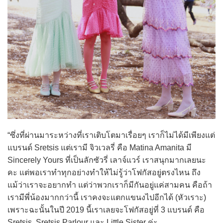
“ซึ่งที่ผ่านมาระหว่างที่เราเติบโตมาเรื่อยๆ เราก็ไม่ได้มีเพียงแต่
แบรนด์ Sretsis แต่เรามี จิวเวลรี่ คือ Matina Amanita มี
Sincerely Yours ที่เป็นลักซัวรี่ เลาจ์แวร์ เราสนุกมากเลยนะ
คะ แต่พอเราทำทุกอย่างทำให้ไม่รู้ว่าโฟกัสอยู่ตรงไหน ถึง
แม้ว่าเราจะอยากทำ แต่ว่าพวกเราก็มีกันอยู่แค่สามคน คือถ้า
เรามีพี่น้องมากกว่านี้ เราคงจะแตกแขนงไปอีกได้ (หัวเราะ)
เพราะฉะนั้นในปี 2019 นี้เราเลยจะโฟกัสอยู่ที่ 3 แบรนด์ คือ
Sretsis, Sretsis Parlour และ Little Sister ค่ะ