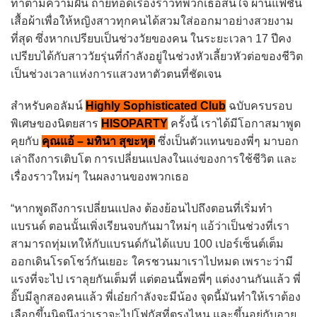
ทำตามความฝัน ถ่ายทอดเรื่องราวที่พวกเธอสนใจ ผ่านแฟชั่น
เสื้อผ้าเพื่อให้หญิงสาวทุกคนได้สวมใส่ออกมาอย่างสวยงาม
ที่สุด ซึ่งหากเปรียบเป็นช่วงวัยของคน ในระยะเวลา 17 ปีคง
เปรียบได้กับสาววัยรุ่นที่กำลังอยู่ในช่วงหัวเลี้ยวหัวต่อของชีวิต
เป็นช่วงเวลาแห่งการแสวงหาตัวตนที่ชัดเจน
สำหรับคอลัมน์
Highly Sophisticated Club
ฉบับครบรอบ
พิเศษของนิตยสาร
HISOPARTY
ครั้งนี้ เราได้มีโอกาสมาพูด
คุยกับ
คุณแอ้ – มทินา สุขะหุต
ซึ่งเป็นตัวแทนของพี่ๆ มาบอก
เล่าถึงการเติบโต การเปลี่ยนแปลงในแง่ของการใช้ชีวิต และ
เรื่องราวใหม่ๆ ในผลงานของพวกเธอ
“หากพูดถึงการเปลี่ยนแปลง ต้องย้อนไปถึงตอนที่เริ่มทำ
แบรนด์ ตอนนั้นเพิ่งเรียนจบกันมาใหม่ๆ แอ้ว่าเป็นช่วงที่เรา
สามารถทุ่มเทให้กับแบรนด์กันได้แบบ 100 เปอร์เซ็นต์เต็ม
ออกเดินโรดโชว์กันเยอะ ใครชวนมาเราไปหมด เพราะว่ามี
แรงที่จะไป เราลุยกันเต็มที่ แต่ตอนนี้พอพี่ๆ แต่งงานกันแล้ว พี่
อิ๊บมีลูกสองคนแล้ว พี่เอ๋ยกำลังจะมีน้อง จุดนี้มันทำให้เราต้อง
เลือกขึ้นนิดนึงว่าเราจะไปโฟกัสที่ตรงไหน และขึ้นอยู่กับอายุ