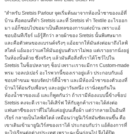
“สำหรับ Sretsis Parlour จุดเริ่มต้นมาจากห้องน้ำชาของแอ้ที่
บ้าน คือตอนที่ทำ Sretsis และที่ Sretsis ทำ Textile อะไรออก
มา แอ้ก็ชอบไปขอมาเป็นดีเทลของการแต่งบ้าน เพราะแอ้
ชอบอินทีเรียร์ แอ้รู้สึกว่า ลายผ้าของ Sretsis นั้นพิเศษมาก
และคือตัวตนของแบรนด์จริงๆ แอ้อยากให้มันส่งต่อมาถึงไลฟ์
สไตล์ แอ้มองว่าแค่ให้มันอยู่บนตัวเราไม่พอ แต่เราอยากนั่งอยู่
ในห้องนั้นด้วย ซึ่งจริงๆ แล้วมันคือสิ่งที่เราได้โชว์ไปใน
Sretsis ในช็อปหลายๆ ช็อป เพราะเราจะมีการ Custom-made
พรม วอลเปเปอร์ อะไรพวกนี้ของเราอยู่แล้ว ประกอบกับแอ้
ชอบทำขนม ชอบจัดปาร์ตี้น้ำชา และมีห้องน้ำชาของตัวเองที่
บ้านไว้ต้อนรับเพื่อนๆ และอยู่มาวันหนึ่ง เรานั่งคุยกันใน
ห้องน้ำชาของแอ้ และก็พูดกันว่า ถ้าเรามีห้องแบบนี้ข้างช็อป
Sretsis คงจะดี เราจะได้เสิร์ฟ ให้กับลูกค้าเราจะได้ส่งต่อ
แฟนตาซีของเราที่ไม่ได้แค่อยู่บนเสื้อผ้า แต่ว่ากลายเป็นอินที
เรียร์ กลายเป็นไลฟ์สไตล์ เหมือนว่ายูนิเวิร์สมันชัดเจนขึ้น คือ
เขาเดินเข้ามายูนิเวิร์สของเราได้ ประกอบกับว่า แอ้ต้องการที่
จะไปเรียนต่อต่างประเทศ เพราะฉะนั้นก่อนไป จึงได้ปิด