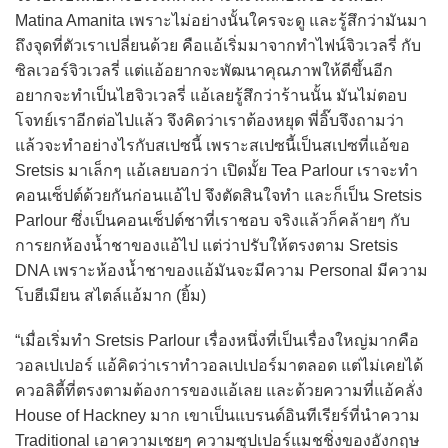
Matina Amanita เพราะไม่อย่างนั้นใครจะดู และรู้สึกว่ามันมา
ถึงจุดที่ตัวเราเปลี่ยนด้วย คือแอ้เริ่มมาจากทำไฟน์จิวเวลรี่ กับ
ซิลเวอร์จิวเวลรี่ แต่แอ้อยากจะพัฒนาคุณภาพให้ดีขึ้นอีก
อยากจะทำเป็นไฮจิวเวลรี่ แอ้เลยรู้สึกว่าร้านนั้น มันไม่ตอบ
โจทย์เราอีกต่อไปแล้ว จึงคิดว่าเราต้องหยุด พี่อิ๊บจึงถามว่า
แล้วจะทำอย่างไรกับสเปซนี้ เพราะสเปซนี้เป็นสเปซที่แอ้ขอ
Sretsis มาเล็กๆ แอ้เลยบอกว่า เปิดมั้ย Tea Parlour เราจะทำ
คอนเซ็ปต์ด้วยกันก่อนแอ้ไป จึงตัดสินใจทำ และก็เป็น Sretsis
Parlour ซึ่งเป็นคอนเซ็ปต์ชาที่เราชอบ จริงแล้วก็คล้ายๆ กับ
การยกห้องน้ำชาของแอ้ไป แต่ว่าปรับให้ตรงตาม Sretsis
DNA เพราะห้องน้ำชาของแอ้มันจะมีความ Personal มีความ
โบฮีเมียน สไตล์แอ้มาก (ยิ้ม)
“เมื่อเริ่มทำ Sretsis Parlour เรื่องหนึ่งที่เป็นเรื่องใหญ่มากคือ
วอลเปเปอร์ แอ้คิดว่าเราทำวอลเปเปอร์มาตลอด แต่ไม่เคยได้
ควอลิตี้ที่ตรงตามต้องการของแอ้เลย และด้วยความที่แอ้คลั่ง
House of Hackney มาก เขาเป็นแบรนด์อินทีเรียร์ที่นำความ
Traditional เอาความเชยๆ ความซุปเปอร์แมชชิ่งของอังกฤษ