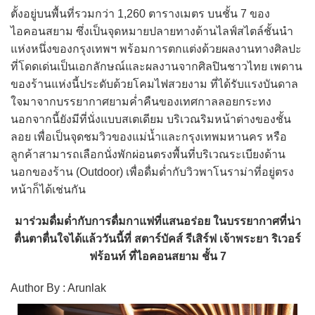
ตั้งอยู่บนพื้นที่รวมกว่า 1,260 ตารางเมตร บนชั้น 7 ของ
ไอคอนสยาม ซึ่งเป็นจุดหมายปลายทางด้านไลฟ์สไตล์ชั้นนำ
แห่งหนึ่งของกรุงเทพฯ พร้อมการตกแต่งด้วยผลงานทางศิลปะ
ที่โดดเด่นเป็นเอกลักษณ์และผลงานจากศิลปินชาวไทย เพดาน
ของร้านแห่งนี้ประดับด้วยโคมไฟสวยงาม ที่ได้รับแรงบันดาล
ใจมาจากบรรยากาศยามค่ำคืนของเทศกาลลอยกระทง
นอกจากนี้ยังมีที่นั่งแบบสเตเดียม บริเวณริมหน้าต่างของชั้น
ลอย เพื่อเป็นจุดชมวิวของแม่น้ำและกรุงเทพมหานคร หรือ
ลูกค้าสามารถเลือกนั่งพักผ่อนตรงพื้นที่บริเวณระเบียงด้าน
นอกของร้าน (Outdoor) เพื่อดื่มด่ำกับวิวพาโนราม่าที่อยู่ตรง
หน้าก็ได้เช่นกัน
มาร่วมดื่มด่ำกับการดื่มกาแฟที่แสนอร่อย ในบรรยากาศที่น่า
ตื่นตาตื่นใจได้แล้ววันนี้ที่ สตาร์บัคส์ รีเสิร์ฟ เจ้าพระยา ริเวอร์
ฟร้อนท์ ที่ไอคอนสยาม ชั้น 7
Author By : Arunlak