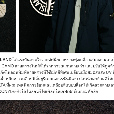
SLAND
ได้แรงบันดาลใจจากทัศนียภาพของทุ่งเกลือ ผสมผสานเทค
 CAMO ลายพรางใหม่ที่ได้จากการสแกนลายเก่า และปรับให้ดูคล้าย
ก็ตไนลอนพิมพ์ลายพรางที่ใช้เม็ดสีพิเศษเปลี่ยนเมื่อสัมผัสแสง UV อ
หนักเบา เคลือบฟิล์มยูรีเทนและเรซินพิเศษ ก่อนนำมาย้อมสีให้เกิ
NATA ที่ผสมเทคนิคการย้อมและเคลือบสีแบบบล็อกให้เกิดลวดลายเ
YL® ซึ่งใช้ไนลอนรีไซเคิลที่ให้เอฟเฟกต์แบบเมทัลลิก