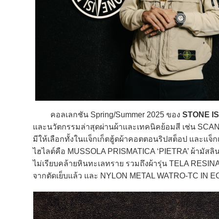
คอลเลกชัน Spring/Summer 2025 ของ
STONE I
และนวัตกรรมล่าสุดผ่านผ้าและเทคนิคย้อมสี เช่น SCAN
มีให้เลือกทั้งในแจ็กเก็ตฮู้ดผ้าคอตตอนริปสต็อป และแจ็กเ
ไฮไลต์คือ MUSSOLA PRISMATICA ‘PIETRA’ ผ้ามัสลินน้ำ
ไม่เรียบคล้ายหินทะเลทราย รวมถึงผ้ารุ่น TELA RESI
จากตัดเย็บแล้ว และ NYLON METAL WATRO-TC IN ECON