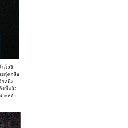
โนโลยี
ทุ่งเกลือ
ีกหนึ่ง
ดพื้นผิว
ฉพาะหลัง