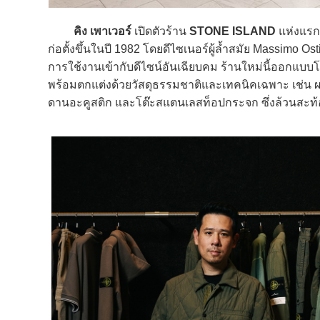
คิง เพาเวอร์
เปิดตัวร้าน
STONE ISLAND
แห่งแรกใ
ก่อตั้งขึ้นในปี 1982 โดยดีไซเนอร์ผู้ล้ำสมัย Massimo
การใช้งานเข้ากับดีไซน์อันเฉียบคม ร้านใหม่นี้ออกแบ
พร้อมตกแต่งด้วยวัสดุธรรมชาติและเทคนิคเฉพาะ เช่น ผน
ดานอะคูสติก และโต๊ะสแตนเลสท็อปกระจก ซึ่งล้วนสะท