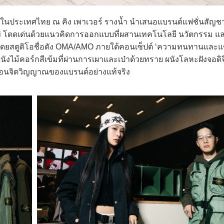
นประเทศไทย ณ คิง เพาเวอร์ รางน้ำ นำเสนอแบรนด์แฟชั่นสัญชาติ
 Osti โดดเด่นด้วยแนวคิดการออกแบบที่ผสานเทคโนโลยี นวัตกรรม แล
บโดยสตูดิโอชื่อดัง OMA/AMO ภายใต้คอนเซ็ปต์ ‘ความทนทานและแข
ังไม้คอร์กสีเข้มที่ผ่านการเผาและเป่าด้วยทราย ผนังโลหะฝังจอดิ
้อนจิตวิญญาณของแบรนด์อย่างแท้จริง