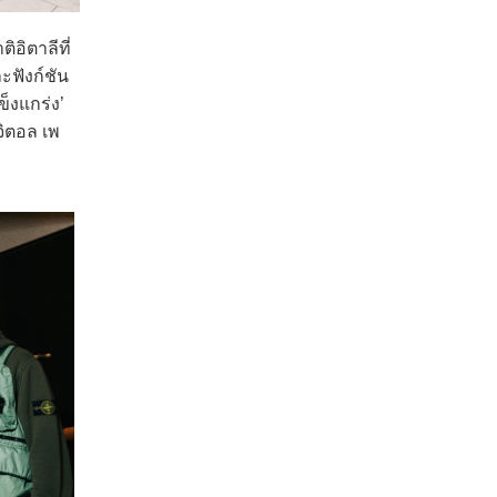
อิตาลีที่
ะฟังก์ชัน
็งแกร่ง’
จิตอล เพ