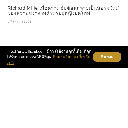
Richard Mille เมื่อความซับซ้อนกลายเป็นนิยามใหม่
ของความสง่างามสำหรับผู้หญิงยุคใหม่
5 สิงหาคม 2569
SM True ชวนสัมผัสโลกของ RIIZE ในงาน ‘RIIZE
HiSoPartyOfficial.com มีการใช้งานคุกกี้เพื่อให้คุณ
POP-UP [ARCHIIVE²] in BANGKOK’ วันนี้ถึง 9
ได้รับประสบการณ์ที่ดีที่สุด
ศึกษานโยบายเกี่ยวกับ
ยินยอม
สิงหาคม
คุกกี้
5 สิงหาคม 2569