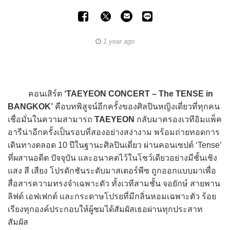
1 year ago
คอนเสิร์ต
‘TAEYEON CONCERT – The TENSE in
BANGKOK’
คือบทพิสูจน์อีกครั้งของศิลปินหญิงเดี่ยวที่ทุกคน
เชื่อมั่นในความสามารถ
TAEYEON
กลับมาครองเวทีอิมแพ็ค
อารีน่าอีกครั้งเป็นรอบที่สองอย่างสง่างาม พร้อมถ่ายทอดการ
เดินทางตลอด 10 ปีในฐานะศิลปินเดี่ยว ผ่านคอนเซปต์ ‘Tense’
ที่ผสานอดีต ปัจจุบัน และอนาคตไว้ในโชว์เดียวอย่างมีชั้นเชิง
แสง สี เสียง โปรดักชันระดับมาสเตอร์พีซ ถูกออกแบบมาเพื่อ
สื่อสารความทรงจำเฉพาะตัว ทั้งเวทีสามชั้น จอยักษ์ สายพาน
ลิฟต์ เอฟเฟกต์ และกระดาษโปรยที่มีกลิ่นหอมเฉพาะตัว ร้อย
เรียงทุกองค์ประกอบให้ผู้ชมได้สัมผัสเธอผ่านทุกประสาท
สัมผัส