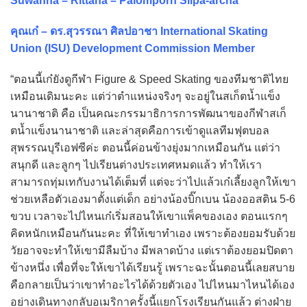
Suwanna – Rittana – Palomporn Silpa-archa
คุณเก๋ – ดร.สุวรรณา ศิลปอาชา International Skating
Union (ISU) Development Commission Member
“ตอนนี้เก๋ยังดูกีฬา Figure & Speed Skating ของทีมชาติไทย
เหมือนเดิมนะคะ แต่ว่าตำแหน่งจริงๆ จะอยู่ในสเก็ตน้ำแข็ง
นานาชาติ คือ เป็นคณะกรรมาธิการการพัฒนาของกีฬาสเก็
ตน้ำแข็งนานาชาติ และล่าสุดคือการเข้าดูแลทีมฟุตบอล
สุพรรณบุรีเอฟซีค่ะ ตอนนี้ค่อนข้างยุ่งมากเหมือนกัน แต่ว่า
สนุกดี และลูกๆ ไปเรียนต่างประเทศหมดแล้ว ทำให้เรา
สามารถทุ่มเทกับงานได้เต็มที่ แต่จะว่าไปแล้วเก๋เลี้ยงลูกให้เขา
ช่วยเหลือตัวเองมาตั้งแต่เด็ก อย่างน้องบิ๊กเบน น้องออสติน 5-6
ขวบ เวลาจะไปไหนเก๋เริ่มสอนให้เขาแพ็คของเอง ตอนแรกๆ
คิดหนักเหมือนกันนะคะ ที่ให้เขาทำเอง เพราะต้องยอมรับด้วย
วัยอาจจะทำให้เขามีลืมบ้าง มีพลาดบ้าง แต่เราต้องยอมปิดตา
ข้างหนึ่ง เพื่อที่จะให้เขาได้เรียนรู้ เพราะฉะนั้นตอนนี้เลยสบาย
คือกลายเป็นว่าเขาทำอะไรได้ด้วยตัวเอง ไปไหนมาไหนได้เอง
อย่างเดินทางกลับอเมริกาครั้งนี้แยกโรงเรียนกันแล้ว ต่างฝ่าย