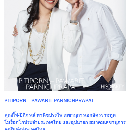
PITIPORN – PAWARIT PARNICHPRAPAI
คุณกิ๊ฟ-ปิติภรณ์ พานิชประไพ เลขานุการเอกอัครราชทูต
โมร็อกโกประจำประเทศไทย และอุปนายก สมาคมเลขานุการ
สตรีแห่งประเทศไทย