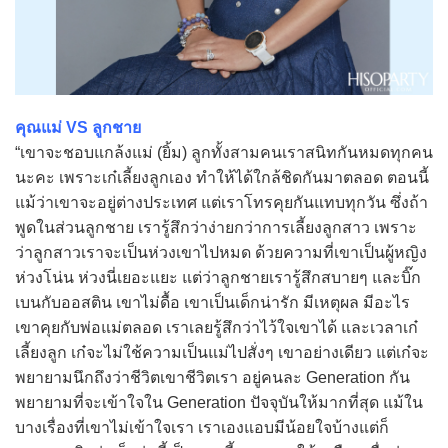
คุณแม่ VS ลูกชาย
“เขาจะชอบแกล้งแม่ (ยิ้ม) ลูกทั้งสามคนเราสนิทกันหมดทุกคน
นะคะ เพราะเก๋เลี้ยงลูกเอง ทำให้ได้ใกล้ชิดกันมาตลอด ตอนนี้
แม้ว่าเขาจะอยู่ต่างประเทศ แต่เราโทรคุยกันแทบทุกวัน ซึ่งถ้า
พูดในส่วนลูกชาย เรารู้สึกว่าง่ายกว่าการเลี้ยงลูกสาว เพราะ
ว่าลูกสาวเราจะเป็นห่วงเขาไปหมด ด้วยความที่เขาเป็นผู้หญิง
ห่วงโน่น ห่วงนี่เยอะแยะ แต่ว่าลูกชายเรารู้สึกสบายๆ และบิ๊ก
เบนกับออสติน เขาไม่ดื้อ เขาเป็นเด็กน่ารัก มีเหตุผล มีอะไร
เขาคุยกับพ่อแม่ตลอด เราเลยรู้สึกว่าไว้ใจเขาได้ และเวลาเก๋
เลี้ยงลูก เก๋จะไม่ใช้ความเป็นแม่ไปสั่งๆ เขาอย่างเดียว แต่เก๋จะ
พยายามนึกถึงว่าชีวิตเขาชีวิตเรา อยู่คนละ Generation กัน
พยายามที่จะเข้าใจใน Generation ปัจจุบันให้มากที่สุด แม้ใน
บางเรื่องที่เขาไม่เข้าใจเรา เราเองแอบมีน้อยใจบ้างแต่ก็