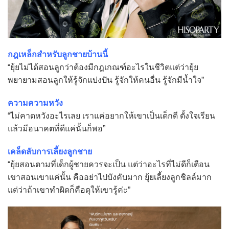
กฎเหล็กสำหรับลูกชายบ้านนี้
“ยุ้ยไม่ได้สอนลูกว่าต้องมีกฎเกณฑ์อะไรในชีวิตแต่ว่ายุ้ย
พยายามสอนลูกให้รู้จักแบ่งปัน รู้จักให้คนอื่น รู้จักมีน้ำใจ”
ความความหวัง
“ไม่คาดหวังอะไรเลย เราแค่อยากให้เขาเป็นเด็กดี ตั้งใจเรียน
แล้วมีอนาคตที่ดีแค่นั้นก็พอ”
เคล็ดลับการเลี้ยงลูกชาย
“ยุ้ยสอนตามที่เด็กผู้ชายควรจะเป็น แต่ว่าอะไรที่ไม่ดีก็เตือน
เขาสอนเขาแค่นั้น คืออย่าไปบังคับมาก ยุ้ยเลี้ยงลูกชิลล์มาก
แต่ว่าถ้าเขาทำผิดก็คือดุให้เขารู้ค่ะ”