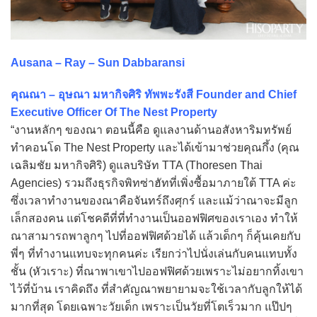
Ausana – Ray – Sun Dabbaransi
คุณณา – อุษณา มหากิจศิริ ทัพพะรังสี Founder and Chief
Executive Officer Of The Nest Property
“งานหลักๆ ของณา ตอนนี้คือ ดูแลงานด้านอสังหาริมทรัพย์
ทำคอนโด The Nest Property และได้เข้ามาช่วยคุณกึ้ง (คุณ
เฉลิมชัย มหากิจศิริ) ดูแลบริษัท TTA (Thoresen Thai
Agencies) รวมถึงธุรกิจพิทซ่าฮัทที่เพิ่งซื้อมาภายใต้ TTA ค่ะ
ซึ่งเวลาทำงานของณาคือจันทร์ถึงศุกร์ และแม้ว่าณาจะมีลูก
เล็กสองคน แต่โชคดีที่ที่ทำงานเป็นออฟฟิศของเราเอง ทำให้
ณาสามารถพาลูกๆ ไปที่ออฟฟิศด้วยได้ แล้วเด็กๆ ก็คุ้นเคยกับ
พี่ๆ ที่ทำงานแทบจะทุกคนค่ะ เรียกว่าไปนั่งเล่นกับคนแทบทั้ง
ชั้น (หัวเราะ) ที่ณาพาเขาไปออฟฟิศด้วยเพราะไม่อยากทิ้งเขา
ไว้ที่บ้าน เราคิดถึง ที่สำคัญณาพยายามจะใช้เวลากับลูกให้ได้
มากที่สุด โดยเฉพาะวัยเด็ก เพราะเป็นวัยที่โตเร็วมาก แป๊ปๆ