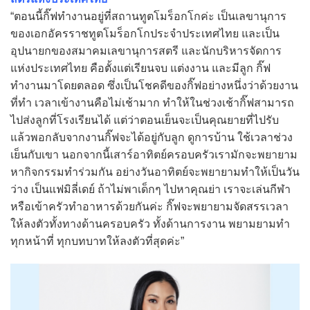
“ตอนนี้กิ๊ฟทำงานอยู่ที่สถานทูตโมร็อกโกค่ะ เป็นเลขานุการ
ของเอกอัครราชทูตโมร็อกโกประจำประเทศไทย และเป็น
อุปนายกของสมาคมเลขานุการสตรี และนักบริหารจัดการ
แห่งประเทศไทย คือตั้งแต่เรียนจบ แต่งงาน และมีลูก กิ๊ฟ
ทำงานมาโดยตลอด ซึ่งเป็นโชคดีของกิ๊ฟอย่างหนึ่งว่าด้วยงาน
ที่ทำ เวลาเข้างานคือไม่เช้ามาก ทำให้ในช่วงเช้ากิ๊ฟสามารถ
ไปส่งลูกที่โรงเรียนได้ แต่ว่าตอนเย็นจะเป็นคุณยายที่ไปรับ
แล้วพอกลับจากงานกิ๊ฟจะได้อยู่กับลูก ดูการบ้าน ใช้เวลาช่วง
เย็นกับเขา นอกจากนี้เสาร์อาทิตย์ครอบครัวเรามักจะพยายาม
หากิจกรรมทำร่วมกัน อย่างวันอาทิตย์จะพยายามทำให้เป็นวัน
ว่าง เป็นแฟมิลี่เดย์ ถ้าไม่พาเด็กๆ ไปหาคุณย่า เราจะเล่นกีฬา
หรือเข้าครัวทำอาหารด้วยกันค่ะ กิ๊ฟจะพยายามจัดสรรเวลา
ให้ลงตัวทั้งทางด้านครอบครัว ทั้งด้านการงาน พยามยามทำ
ทุกหน้าที่ ทุกบทบาทให้ลงตัวที่สุดค่ะ”