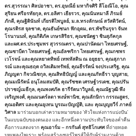
ดร.สุวรรณา ศิลปอาชา, ดร.อุษณีย์ มหากิจศิริ ลีโอณีโอ, คุณ
สุริยน ศรีอรทัยกุล, ดร.อลิศา เธียรวร, คุณนันทมาลี ภิรมย์
ภักดี, คุณฐิตินันท์ เกียรติไพบูลย์, ม.ล.ทรงลักษณ์ สวัสดิวัตน์,
คุณรติรส จุลชาต, คุณธันย์ชนก ฟักอุดม, ดร.พัชรินรุจา จันท
โรนานนท์, คุณกิติภัค เกษรสิริธร, คุณชนัตฐา ชินสุภัคกุล
และผศ.ดร.ประชุมพร สุวรรณตรา, คุณปานัดฌา ไทยเศรษฐ์,
คุณซาบีดา ไทยเศรษฐ์, คุณอัลฑริกา ไทยเศรษฐ์, คุณกชพร
เวโรจน์ และคุณหยาดทิพย์ เทพหัสดิน ณ อยุธยา, คุณสุภาภ
รณ์ และคุณธฤต ถวิลเติมทรัพย์, คุณธีรรัตน์ จงประเสริฐ, คุณ
ภิญญดา กิจวณิชกุล, คุณสิทธิบัญญ์ และคุณภัทธีรา บุญสาย,
คุณมณีรัตน์ อนุโลมสมบัติ, คุณรัชชต เศรษฐ์วรเดช, คุณปรัน
ปราชญ์เมธีกุล, คุณพงศภัค ธารีรัตนาวิบูลย์, คุณณัฐวุฒิ พึง
เจริญพงศ์, คุณมนตร์ลดา พงษ์พานิช, คุณลักษิกา กรรณสูตร,
คุณอดิศร และคุณอุเทน บูรณะบัญญัติ, และ คุณบุญยวีร์ ภาคย์
วิศาล
มาร่วมบอกเล่าความหมายของ 'หัวใจแห่งการแบ่งปัน'
ในแบบฉบับของตนเอง และอีกหนึ่งความประทับใจของค่ำคืน
คือการแสดงจาก
คุณอาร์ม – กรกันต์ สุทธิโกเศศ
ที่ถ่ายทอด
บทเพลงไพเราะ พร้อมสร้างเซอร์ไพรส์ให้กับผู้ร่วมงานด้วย