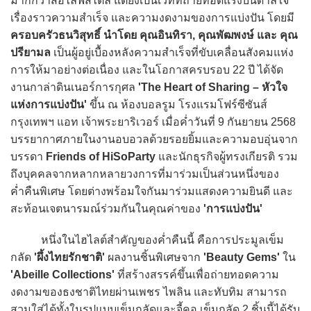
มากกว่าสื่อไลฟ์สไตล์ แต่ยังเป็นเวทีที่ถ่ายทอดแรงบันดาลใจ
เรื่องราวความสำเร็จ และความงดงามของการแบ่งปัน โดยมี
ครอบครัวธนวิสุทธิ์ นำโดย คุณอินทิรา, คุณพัฒพงษ์ และ คุณ
ปรียามล
เป็นผู้อยู่เบื้องหลังความสำเร็จที่ขับเคลื่อนสังคมแห่ง
การให้มาอย่างต่อเนื่อง และในโอกาสครบรอบ 22 ปี ได้จัด
งานกาล่าดินเนอร์การกุศล
'The Heart of Sharing – หัวใจ
แห่งการแบ่งปัน'
ขึ้น ณ ห้องบอลรูม โรงแรมโฟร์ซีซันส์
กรุงเทพฯ แอท เจ้าพระยาริเวอร์ เมื่อค่ำวันที่ 9 กันยายน 2568
บรรยากาศภายในงานอบอวลด้วยรอยยิ้มและความอบอุ่นจาก
บรรดา
Friends of HiSoParty
และนักธุรกิจผู้ทรงเกียรติ รวม
ถึงบุคคลจากหลากหลายวงการที่มาร่วมเป็นส่วนหนึ่งของ
ค่ำคืนพิเศษ โดยต่างพร้อมใจกันมาร่วมแสดงความยินดี และ
สะท้อนเจตนารมณ์ร่วมกันในคุณค่าของ
'การแบ่งปัน'
หนึ่งในไฮไลต์สำคัญของค่ำคืนนี้ คือการประมูลเข็ม
กลัด
'ผึ้งไทยรักชาติ'
ผลงานชิ้นพิเศษจาก
'Beauty Gems'
ใน
'Abeille Collections'
ที่สร้างสรรค์ขึ้นเพื่อถ่ายทอดความ
งดงามของธงชาติไทยผ่านเพชร ไพลิน และทับทิม สามารถ
สวมใส่ได้ทั้งในรูปแบบเข็มกลัดและจี้คอ เข็มกลัด 2 ชิ้นนี้ได้รับ