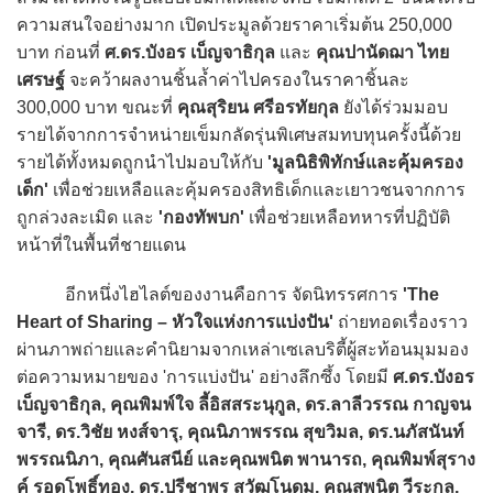
ความสนใจอย่างมาก เปิดประมูลด้วยราคาเริ่มต้น 250,000
บาท ก่อนที่
ศ.ดร.บังอร เบ็ญจาธิกุล
และ
คุณปานัดฌา ไทย
เศรษฐ์
จะคว้าผลงานชิ้นล้ำค่าไปครองในราคาชิ้นละ
300,000 บาท ขณะที่
คุณสุริยน ศรีอรทัยกุล
ยังได้ร่วมมอบ
รายได้จากการจำหน่ายเข็มกลัดรุ่นพิเศษสมทบทุนครั้งนี้ด้วย
รายได้ทั้งหมดถูกนำไปมอบให้กับ
'มูลนิธิพิทักษ์และคุ้มครอง
เด็ก'
เพื่อช่วยเหลือและคุ้มครองสิทธิเด็กและเยาวชนจากการ
ถูกล่วงละเมิด และ
'กองทัพบก'
เพื่อช่วยเหลือทหารที่ปฏิบัติ
หน้าที่ในพื้นที่ชายแดน
อีกหนึ่งไฮไลต์ของงานคือการ จัดนิทรรศการ
'The
Heart of Sharing – หัวใจแห่งการแบ่งปัน'
ถ่ายทอดเรื่องราว
ผ่านภาพถ่ายและคำนิยามจากเหล่าเซเลบริตี้ผู้สะท้อนมุมมอง
ต่อความหมายของ 'การแบ่งปัน' อย่างลึกซึ้ง โดยมี
ศ.ดร.บังอร
เบ็ญจาธิกุล, คุณพิมพ์ใจ ลี้อิสสระนุกูล, ดร.ลาลีวรรณ กาญจน
จารี, ดร.วิชัย หงส์จารุ, คุณนิภาพรรณ สุขวิมล, ดร.นภัสนันท์
พรรณนิภา, คุณศันสนีย์ และคุณพนิต พานารถ, คุณพิมพ์สุราง
ค์ รอดโพธิ์ทอง, ดร.ปรีชาพร สุวัฒโนดม, คุณสุพนิต วีระกุล,