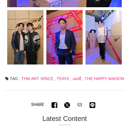
TAG :
THM ART SPACE
,
TEAYII
,
เตยยี่
,
THE HAPPY MAISON
SHARE
Latest Content