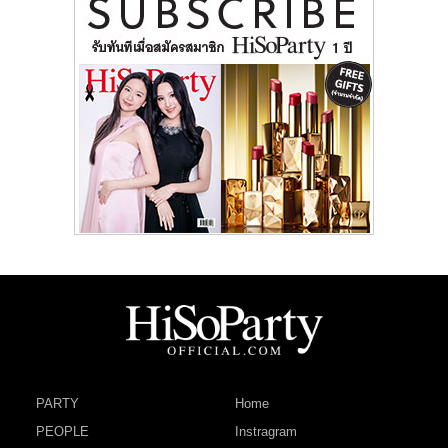
PARTY
Home
PEOPLE
Instragram