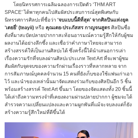
โดยนิทรรศการเฉลิมฉลองการเปิดตัว ‘THM ART
SPACE’ ได้พาทุกคนไปสัมผัสประสบการณ์สุดพิเศษกับ
นิทรรศการศิลปะที่ชื่อว่า
‘จบแบบนี้ดีที่สุด’ จากศิลปินแห่งยุค
‘เตยยี่’ (teayii)
หรือ
คุณเตย-ประภัสสร กาญจนสูตร
ศิลปินชื่อ
ดังที่มาสะบัดปลายปากกาสะท้อนอารมณ์ความรู้สึกให้กับผู้ชม
ผลงานได้อย่างลึกซึ้ง และเชื่อว่าคำภาษาไทยจะสามารถ
สร้างสรรค์ให้เป็นงานศิลปะได้ ซึ่งครั้งนี้ได้นำเสนอการเล่า
เรื่องความรักที่จบลงผ่านศิลปะประเภท Text Art ที่จะพาผู้ชม
สัมผัสกับจุดจบของความรักผ่านเรื่องราวที่หลากหลาย จาก
การสัมภาษณ์บุคคลจำนวน 15 คนที่ยังเก็บของใช้แฟนเก่าเอา
ไว้ และนำของเหล่านั้นมาจัดแสดงร่วมกับของศิลปินอีก 5 ชิ้น
พร้อมสร้างสรรค์ Text Art ขึ้นมา โดยของจัดแสดงทั้ง 20 ชิ้นนี้
ได้เล่าถึงความทรงจำที่เคยงดงามผ่านปลายปากกา ผู้ชมจะได้
สำรวจความเปลี่ยนแปลงและความผูกพันที่แม้จะจบลงแต่ก็ยัง
สร้างความรู้สึกใหม่ที่ดีขึ้นได้