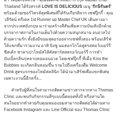
Thailand ได้รังสรรค์
LOVE IS DELICIOUS
เมนู
‘รักนิรันดร์’
พร้อมด้วยเซอร์ไพรส์สุดพิเศษที่ได้รับเกียรติจาก เชฟปุ๊กกี้ - คุณ
วลีรัตน์ ทรีเดล 1st Runner up Master Chef UK เดินทางมา
จากประเทศอังกฤษ มาร่วมสร้างสีสันเพิ่มความบันเทิงอีกด้วย
บรรยากาศภายในงานเต็มไปด้วยความสนุกสนาน อบอวลไป
ด้วยความรัก ทั้งยังมีขนมสุดอร่อยจากเชฟทั้งสอง พร้อมเสิร์ฟ
ให้แขกที่มาร่วมงาน อาทิ บิงซู นมฮอกไกโดสูตรสตอว์เบอร์รี
ชีสเค้ก ซาลาเปาโทมัสไส้คัสตาร์ดสตรอว์เบอร์รี การทำ
บับเบิ้ลกลิ่นกุหลาบหอมอบอวล โดยเชฟปุ๊กกี้ ที่เมื่อ Kiss the
Bubbles จะเกิดกลิ่นหอมขึ้น รวมไปถึงเครื่องดื่ม Welcome
Drink สูตรแรกของโทมัสคลินิก ได้นำมาเสิร์ฟเพื่อแขกพิเศษ
เฉพาะงานนี้อีกครั้ง...
สำหรับผู้ที่สนใจสามารถติดตามข่าวสารจากทาง Thomas
Clinic และพบกับกิจกรรมดีๆแบบนี้ตลอดทั้งปี หรือท่านใด
สนใจอยากทำสวยกับคุณหมอแยมสามารถติดต่อได้ผ่านทาง
Facebook Instagram และ Line Official ของ Thomas Clinic