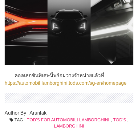
คอลเลกชันพิเศษนี้พร้อมวางจำหน่ายแล้วที่
https://automobililamborghini.tods.com/sg-en/homepage
Author By : Arunlak
TAG :
TOD’S FOR AUTOMOBILI LAMBORGHINI
,
TOD’S
,
LAMBORGHINI