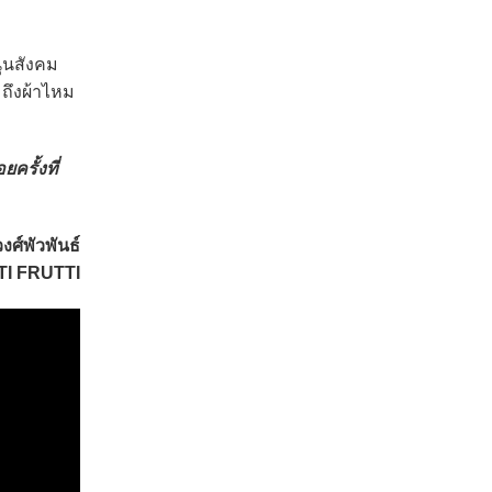
นุนสังคม
มถึงผ้าไหม
ครั้งที่
วงศ์พัวพันธ์
TI FRUTTI