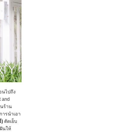
้อนไปถึง
t and
ในร้าน
ยการนำเอา
์)
ตัดเย็บ
ฝันให้