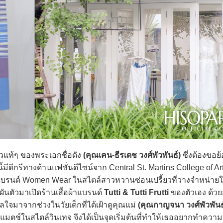
าวแท้ๆ ของพระเอกชื่อดัง
(คุณเคน-ธีรเดช วงศ์พัวพันธ์)
ซึ่งต้องขอย
ีดีกรีทางด้านแฟชั่นดีไซน์จาก Central St. Martins College of Ar
ปิดแบรนด์ Women Wear ในสไตล์สาวหวานซ่อนเปรี้ยวที่วางจำหน่าย
ันตัวมาเปิดร้านเสื้อผ้าแบรนด์
Tutti & Tutti Frutti
ของตัวเอง ด้ว
าลใจมาจากช่วงในวัยเด็กที่ได้เฝ้าดูคุณแม่
(คุณกาญจนา วงศ์พัวพันธ
นด์แมตช์ในสไตล์วินเทจ จึงได้เป็นจุดเริ่มต้นที่ทำให้เธออยากทำความ