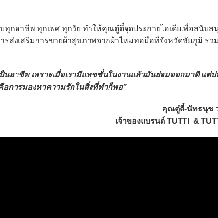
ุกอาชีพ ทุกเพศ ทุกวัย ทำให้คุณตู๋ตี๋จุดประกายไอเดียเพื่อสนับส
็นการส่งเสริมการขายผ้าสุขภาพจากผ้าไหมทอมือที่จังหวัดชัยภูมิ รว
ักเป็นอาชีพ เพราะเมื่อเรามีแพชชั่นในงานแล้วมันย่อมออกมาดี แต่บ่อย
ัก คือการมองหาความรักในสิ่งที่ทำก็พอ”
คุณตู๋ตี๋-นัทธนุช 
เจ้าของแบรนด์ TUTTI & TUT