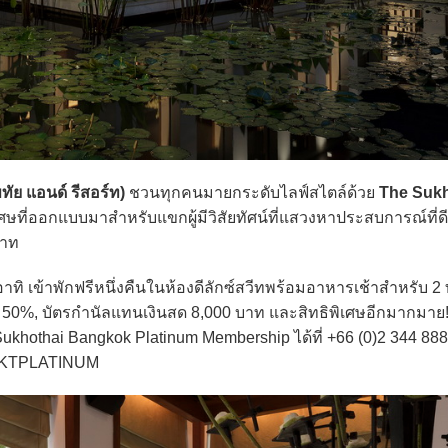
ัย แอนด์ รีสอร์ท)
ชวนทุกคนมายกระดับไลฟ์สไตล์ด้วย
The Sukh
ศษที่ออกแบบมาสำหรับแขกผู้มีวิสัยทัศน์ที่แสวงหาประสบการณ์ที่ดีท
บาท
เข้าพักฟรีหนึ่งคืนในห้องดีลักซ์สวีทพร้อมอาหารเช้าสำหรับ 2 ท
ถึง 50%, บัตรกำนัลแทนเงินสด 8,000 บาท และสิทธิพิเศษอีกมากมาย
Sukhothai Bangkok Platinum Membership ได้ที่ +66 (0)2 344 888
@SKTPLATINUM