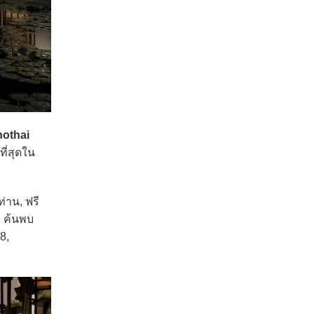
othai
ี่สุดใน
่าน, ฟรี
! ค้นพบ
8,