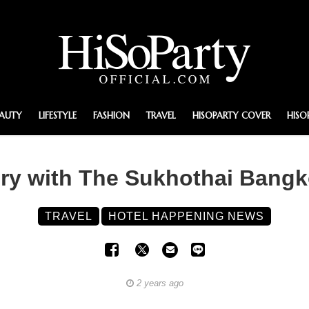
EAUTY
LIFESTYLE
FASHION
TRAVEL
HISOPARTY COVER
HISO
y with The Sukhothai Bang
TRAVEL
HOTEL HAPPENING NEWS
2 years ago